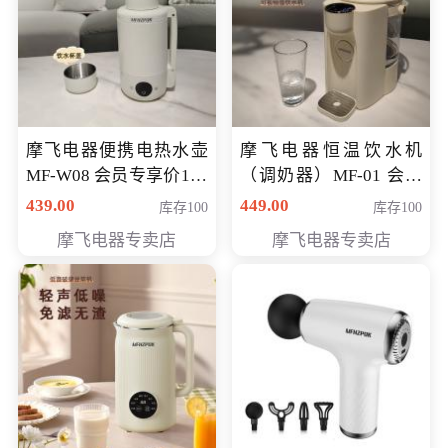
摩飞电器便携电热水壶
摩飞电器恒温饮水机
MF-W08 会员专享价198
（调奶器）MF-01 会员
元
专享价366元
439.00
449.00
库存100
库存100
摩飞电器专卖店
摩飞电器专卖店