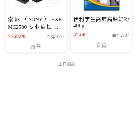
索尼（SONY）HXR-
伊利学生高锌高钙奶粉
400g
MC2500 专业肩扛式存
储卡全高清摄录一体机
32.00
库存2707
7168.00
库存1000
婚庆 直播 团拜会 专业高
直营
直营
清入门级摄像机
正在加载...