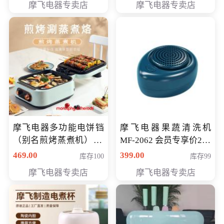
摩飞电器专卖店
摩飞电器专卖店
摩飞电器多功能电饼铛
摩飞电器果蔬清洗机
（别名煎烤蒸煮机） 型
MF-2062 会员专享价268
号MF-8888B 会员专享
元
469.00
399.00
库存100
库存99
价389元
摩飞电器专卖店
摩飞电器专卖店