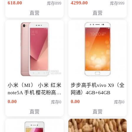
薄学生办公游戏独显笔
618.00
4299.00
库存899
库存999
记本电脑 金色 I5-7200
直营
直营
NV930-2G独
小米（MI） 小米 红米
步步高手机vivo X9（全
note5A 手机 樱花粉高配
网通）4GB+64GB
版 全网通(3G+32G)
0.00
0.00
库存0
库存0
直营
直营