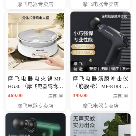
摩飞电器专卖店
摩飞电器专卖店
摩飞电器电火锅MF-
摩飞电器筋膜冲击仪
HG30 （摩飞电器鸳鸯锅
（筋膜枪）MF-8188 会
MF-HG30 ） 会员专享价
员专享价268元
469.00
399.00
库存100
库存100
319元
摩飞电器专卖店
摩飞电器专卖店