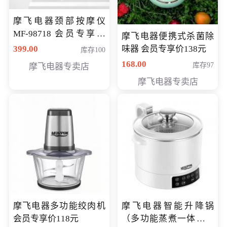
摩飞电器颈部按摩仪
MF-98718 会员专享价
摩飞电器便携式杀菌除
299元
399.00
味器 会员专享价138元
库存100
168.00
库存97
摩飞电器专卖店
摩飞电器专卖店
摩飞电器多功能绞肉机
摩飞电器智能升降锅
会员专享价118元
（多功能蒸煮一体锅）