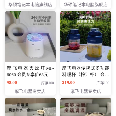
员专享价6898元
员专享价6998元
华硕笔记本电脑旗舰店
华硕笔记本电脑旗舰店
摩飞电器灭蚊灯MF-
摩飞电器便携式多功能
6060 会员专享价68元
料理杯（榨汁杯） 会员
专享价118元
98.00
219.00
库存100
库存100
摩飞电器专卖店
摩飞电器专卖店