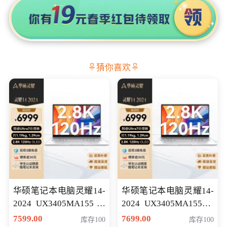
猜你喜欢
华硕笔记本电脑灵耀14-
华硕笔记本电脑灵耀14-
2024 UX3405MA155冰
2024 UX3405MA155夜
川银 oled 智慧轻薄本 会
空蓝 oled 智慧轻薄本 会
7599.00
7699.00
库存100
库存100