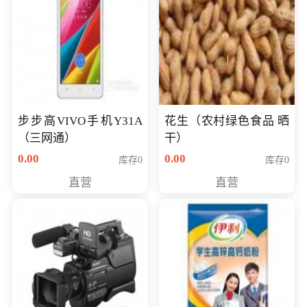
步步高VIVO手机Y31A
花生（农村绿色食品 晒
（三网通）
干）
0.00
0.00
库存0
库存0
直营
直营