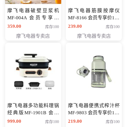
摩飞电器破壁豆浆机
摩飞电器筋膜按摩仪
MF-004A 会员专享价
MF-8166 会员专享价168
168元
元
359.00
239.00
库存100
库存100
摩飞电器专卖店
摩飞电器专卖店
摩飞电器多功能料理锅
摩飞电器便携式榨汁杯
经典版MF-1901B 会员
MF-9803 会员专享价138
专享价399元
元
999.00
219.00
库存100
库存100