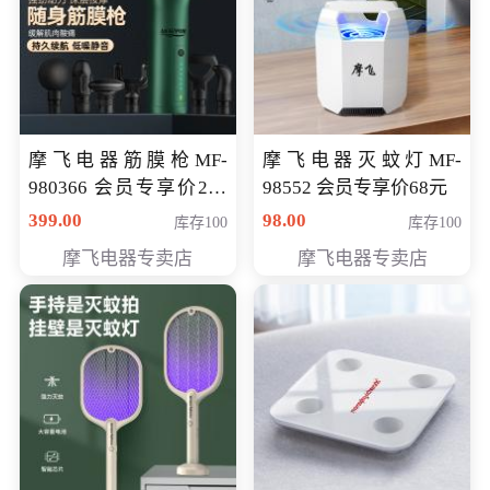
摩飞电器筋膜枪MF-
摩飞电器灭蚊灯MF-
980366 会员专享价299
98552 会员专享价68元
元
399.00
98.00
库存100
库存100
摩飞电器专卖店
摩飞电器专卖店