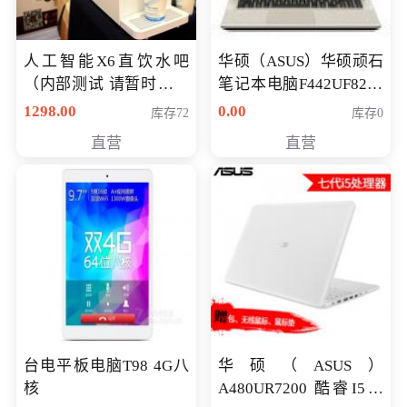
人工智能X6直饮水吧
华硕（ASUS）华硕顽石
（内部测试 请暂时不要
笔记本电脑F442UF8250
购买）
八代独显轻薄办公商务
1298.00
0.00
库存72
库存0
游戏笔记本 火爆推荐
直营
直营
台电平板电脑T98 4G八
华硕（ASUS）
核
A480UR7200 酷睿I5超