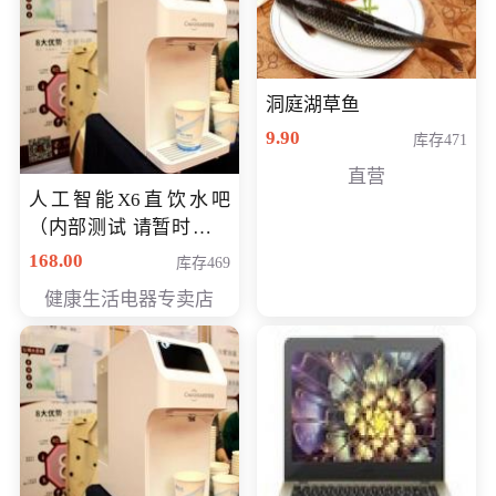
洞庭湖草鱼
9.90
库存471
直营
人工智能X6直饮水吧
（内部测试 请暂时不要
购买）
168.00
库存469
健康生活电器专卖店