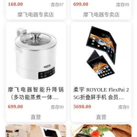
（智能升降养生锅） 会
168.00
699.00
库存97
库存99
员专享价399元
摩飞电器专卖店
摩飞电器专卖店
摩飞电器智能升降锅
柔宇 ROYOLE FlexPai 2
（多功能蒸煮一体锅）
5G折叠屏手机 会员专享
（智能升降养生锅） 会
购买价格 4998元
699.00
5698.00
库存99
库存0
员专享价399元
直营
直营