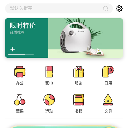
默认关键字
办公
家电
服饰
日用
蔬果
运动
书籍
文具