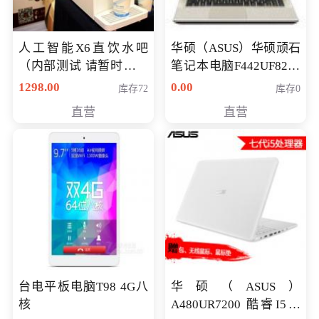
人工智能X6直饮水吧
华硕（ASUS）华硕顽石
（内部测试 请暂时不要
笔记本电脑F442UF8250
购买）
八代独显轻薄办公商务
1298.00
0.00
库存72
库存0
游戏笔记本 火爆推荐
直营
直营
台电平板电脑T98 4G八
华硕（ASUS）
核
A480UR7200 酷睿I5超