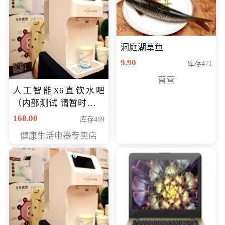
洞庭湖草鱼
9.90
库存471
直营
人工智能X6直饮水吧
（内部测试 请暂时不要
购买）
168.00
库存469
健康生活电器专卖店