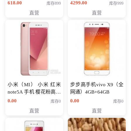
薄学生办公游戏独显笔
618.00
4299.00
库存899
库存999
记本电脑 金色 I5-7200
直营
直营
NV930-2G独
小米（MI） 小米 红米
步步高手机vivo X9（全
note5A 手机 樱花粉高配
网通）4GB+64GB
版 全网通(3G+32G)
0.00
0.00
库存0
库存0
直营
直营