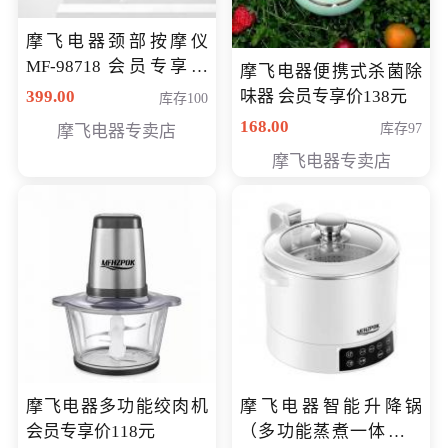
摩飞电器颈部按摩仪
MF-98718 会员专享价
摩飞电器便携式杀菌除
299元
399.00
味器 会员专享价138元
库存100
168.00
库存97
摩飞电器专卖店
摩飞电器专卖店
摩飞电器多功能绞肉机
摩飞电器智能升降锅
会员专享价118元
（多功能蒸煮一体锅）