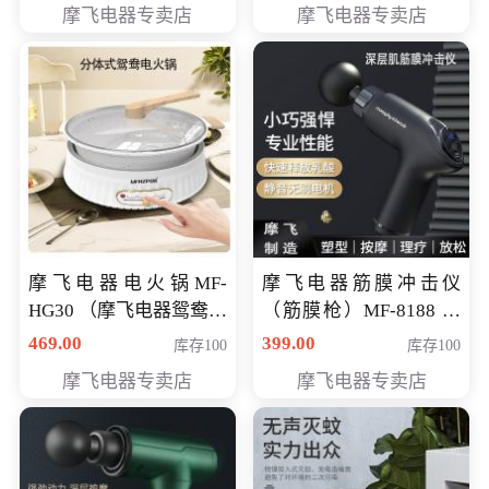
摩飞电器专卖店
摩飞电器专卖店
摩飞电器电火锅MF-
摩飞电器筋膜冲击仪
HG30 （摩飞电器鸳鸯锅
（筋膜枪）MF-8188 会
MF-HG30 ） 会员专享价
员专享价268元
469.00
399.00
库存100
库存100
319元
摩飞电器专卖店
摩飞电器专卖店