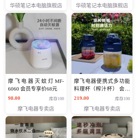
员专享价6898元
员专享价6998元
华硕笔记本电脑旗舰店
华硕笔记本电脑旗舰店
摩飞电器灭蚊灯MF-
摩飞电器便携式多功能
6060 会员专享价68元
料理杯（榨汁杯） 会员
专享价118元
98.00
219.00
库存100
库存100
摩飞电器专卖店
摩飞电器专卖店