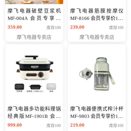
摩飞电器破壁豆浆机
摩飞电器筋膜按摩仪
MF-004A 会员专享价
MF-8166 会员专享价168
168元
元
359.00
239.00
库存100
库存100
摩飞电器专卖店
摩飞电器专卖店
摩飞电器多功能料理锅
摩飞电器便携式榨汁杯
经典版MF-1901B 会员
MF-9803 会员专享价138
专享价399元
元
999.00
219.00
库存100
库存100