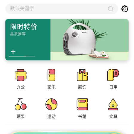
默认关键字
办公
家电
服饰
日用
蔬果
运动
书籍
文具