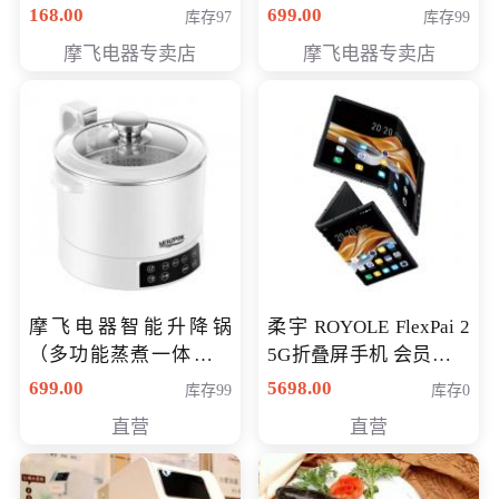
（智能升降养生锅） 会
168.00
699.00
库存97
库存99
员专享价399元
摩飞电器专卖店
摩飞电器专卖店
摩飞电器智能升降锅
柔宇 ROYOLE FlexPai 2
（多功能蒸煮一体锅）
5G折叠屏手机 会员专享
（智能升降养生锅） 会
购买价格 4998元
699.00
5698.00
库存99
库存0
员专享价399元
直营
直营