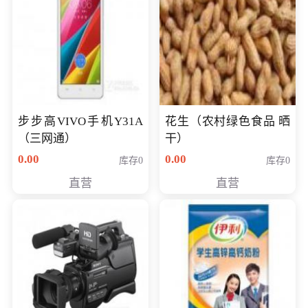
步步高VIVO手机Y31A
花生（农村绿色食品 晒
（三网通）
干）
0.00
0.00
库存0
库存0
直营
直营