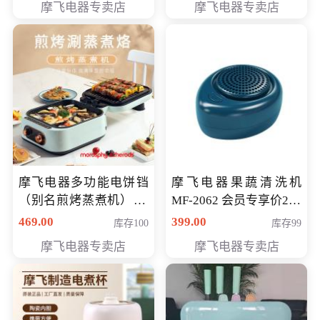
摩飞电器专卖店
摩飞电器专卖店
摩飞电器多功能电饼铛
摩飞电器果蔬清洗机
（别名煎烤蒸煮机） 型
MF-2062 会员专享价268
号MF-8888B 会员专享
元
469.00
399.00
库存100
库存99
价389元
摩飞电器专卖店
摩飞电器专卖店