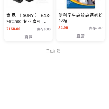
索尼（SONY）HXR-
伊利学生高锌高钙奶粉
400g
MC2500 专业肩扛式存
储卡全高清摄录一体机
32.00
库存2707
7168.00
库存1000
婚庆 直播 团拜会 专业高
直营
直营
清入门级摄像机
正在加载...