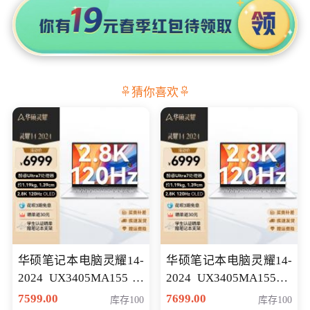
猜你喜欢
华硕笔记本电脑灵耀14-
华硕笔记本电脑灵耀14-
2024 UX3405MA155冰
2024 UX3405MA155夜
川银 oled 智慧轻薄本 会
空蓝 oled 智慧轻薄本 会
7599.00
7699.00
库存100
库存100