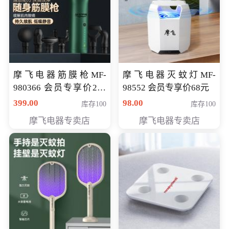
摩飞电器筋膜枪MF-
摩飞电器灭蚊灯MF-
980366 会员专享价299
98552 会员专享价68元
元
399.00
98.00
库存100
库存100
摩飞电器专卖店
摩飞电器专卖店