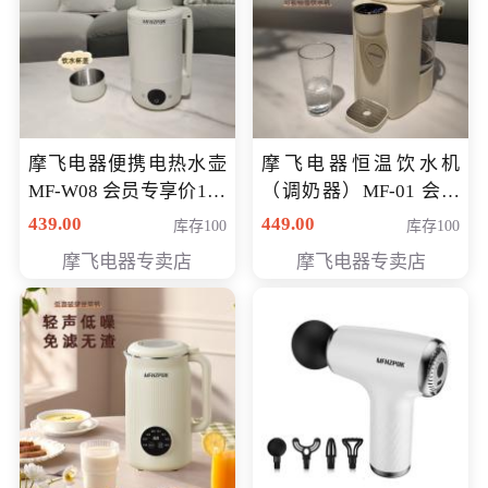
摩飞电器便携电热水壶
摩飞电器恒温饮水机
MF-W08 会员专享价198
（调奶器）MF-01 会员
元
专享价366元
439.00
449.00
库存100
库存100
摩飞电器专卖店
摩飞电器专卖店