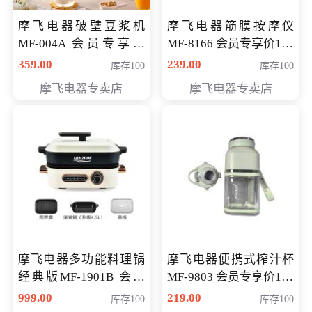
摩飞电器破壁豆浆机
摩飞电器筋膜按摩仪
MF-004A 会员专享价
MF-8166 会员专享价168
168元
元
359.00
239.00
库存100
库存100
摩飞电器专卖店
摩飞电器专卖店
摩飞电器多功能料理锅
摩飞电器便携式榨汁杯
经典版MF-1901B 会员
MF-9803 会员专享价138
专享价399元
元
999.00
219.00
库存100
库存100