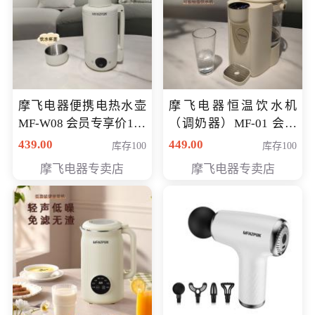
摩飞电器便携电热水壶
摩飞电器恒温饮水机
MF-W08 会员专享价198
（调奶器）MF-01 会员
元
专享价366元
439.00
449.00
库存100
库存100
摩飞电器专卖店
摩飞电器专卖店