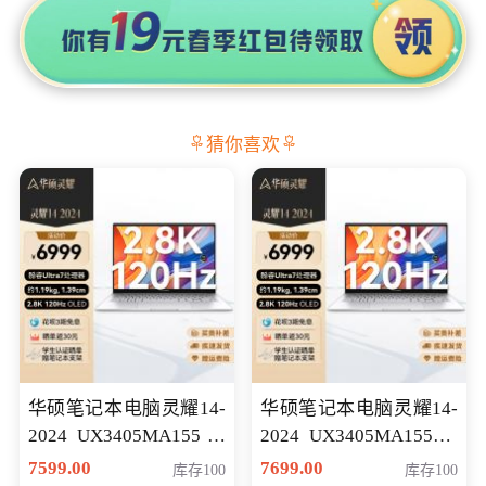
猜你喜欢
华硕笔记本电脑灵耀14-
华硕笔记本电脑灵耀14-
2024 UX3405MA155冰
2024 UX3405MA155夜
川银 oled 智慧轻薄本 会
空蓝 oled 智慧轻薄本 会
7599.00
7699.00
库存100
库存100