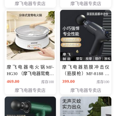
摩飞电器专卖店
摩飞电器专卖店
摩飞电器电火锅MF-
摩飞电器筋膜冲击仪
HG30 （摩飞电器鸳鸯锅
（筋膜枪）MF-8188 会
MF-HG30 ） 会员专享价
员专享价268元
469.00
399.00
库存100
库存100
319元
摩飞电器专卖店
摩飞电器专卖店