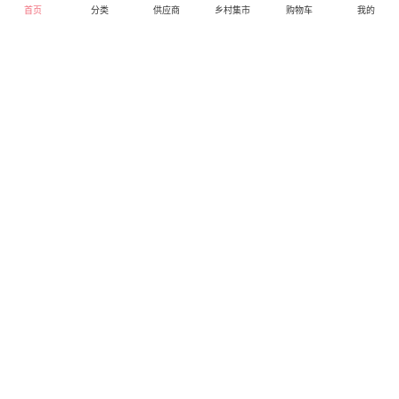
首页
分类
供应商
乡村集市
购物车
我的
摩飞电器刀具菜板消毒
摩飞电器多功能电煮杯
机 MF-98999 会员专享
会员专享价168元
价286元
369.00
库存97
299.00
库存96
摩飞电器专卖店
摩飞电器专卖店