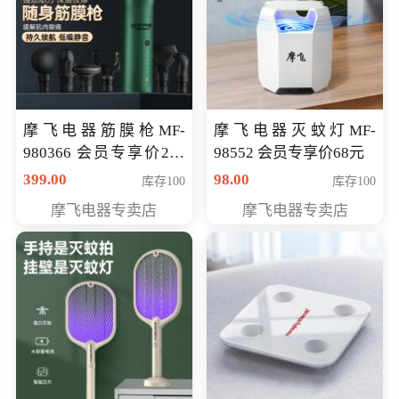
摩飞电器筋膜枪MF-
摩飞电器灭蚊灯MF-
980366 会员专享价299
98552 会员专享价68元
元
399.00
98.00
库存100
库存100
摩飞电器专卖店
摩飞电器专卖店