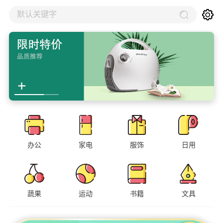
默认关键字
办公
家电
服饰
日用
蔬果
运动
书籍
文具