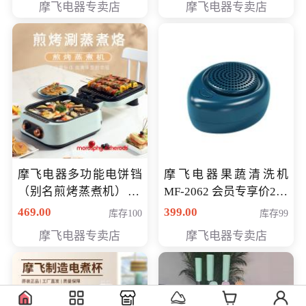
摩飞电器专卖店
摩飞电器专卖店
摩飞电器多功能电饼铛
摩飞电器果蔬清洗机
（别名煎烤蒸煮机） 型
MF-2062 会员专享价268
号MF-8888B 会员专享
元
469.00
399.00
库存100
库存99
价389元
摩飞电器专卖店
摩飞电器专卖店