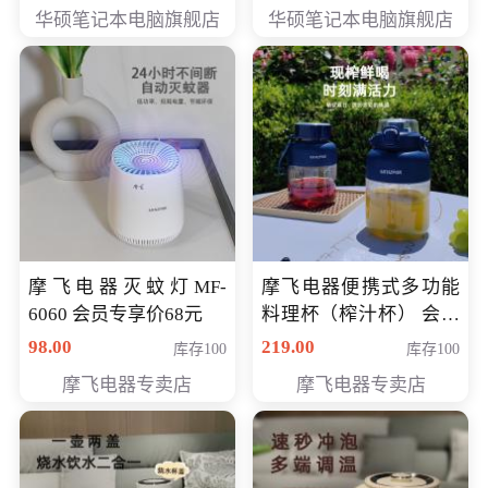
员专享价6898元
员专享价6998元
华硕笔记本电脑旗舰店
华硕笔记本电脑旗舰店
摩飞电器灭蚊灯MF-
摩飞电器便携式多功能
6060 会员专享价68元
料理杯（榨汁杯） 会员
专享价118元
98.00
219.00
库存100
库存100
摩飞电器专卖店
摩飞电器专卖店