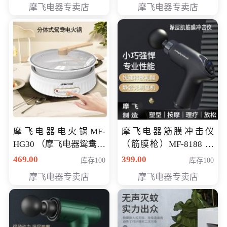
摩飞电器专卖店
摩飞电器专卖店
摩飞电器电火锅MF-
摩飞电器筋膜冲击仪
HG30 （摩飞电器鸳鸯锅
（筋膜枪）MF-8188 会
MF-HG30 ） 会员专享价
员专享价268元
469.00
399.00
库存100
库存100
319元
摩飞电器专卖店
摩飞电器专卖店