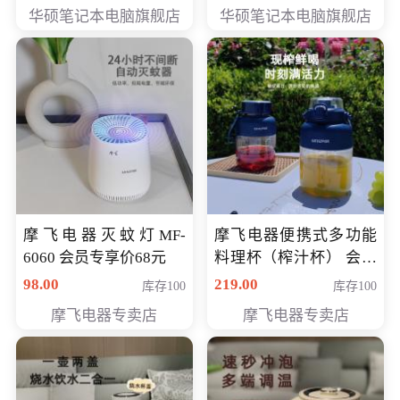
员专享价6898元
员专享价6998元
华硕笔记本电脑旗舰店
华硕笔记本电脑旗舰店
摩飞电器灭蚊灯MF-
摩飞电器便携式多功能
6060 会员专享价68元
料理杯（榨汁杯） 会员
专享价118元
98.00
219.00
库存100
库存100
摩飞电器专卖店
摩飞电器专卖店