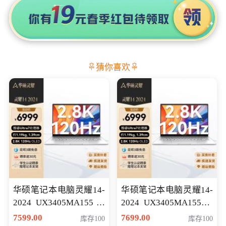
猜你喜欢
华硕笔记本电脑灵耀14-
华硕笔记本电脑灵耀14-
2024 UX3405MA155冰
2024 UX3405MA155夜
川银 oled 智慧轻薄本 会
空蓝 oled 智慧轻薄本 会
7599.00
7699.00
库存100
库存100