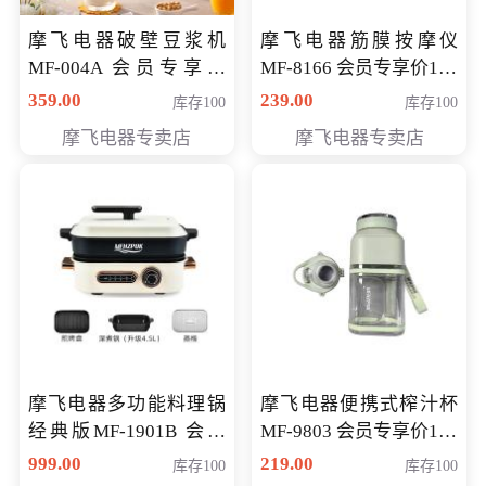
摩飞电器破壁豆浆机
摩飞电器筋膜按摩仪
MF-004A 会员专享价
MF-8166 会员专享价168
168元
元
359.00
239.00
库存100
库存100
摩飞电器专卖店
摩飞电器专卖店
摩飞电器多功能料理锅
摩飞电器便携式榨汁杯
经典版MF-1901B 会员
MF-9803 会员专享价138
专享价399元
元
999.00
219.00
库存100
库存100