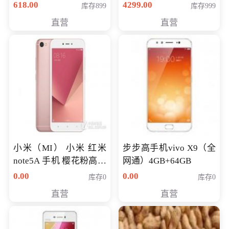
薄学生办公游戏独显笔
618.00
4299.00
库存899
库存999
记本电脑 金色 I5-7200
直营
直营
NV930-2G独
小米（MI） 小米 红米
步步高手机vivo X9（全
note5A 手机 樱花粉高配
网通）4GB+64GB
版 全网通(3G+32G)
0.00
0.00
库存0
库存0
直营
直营