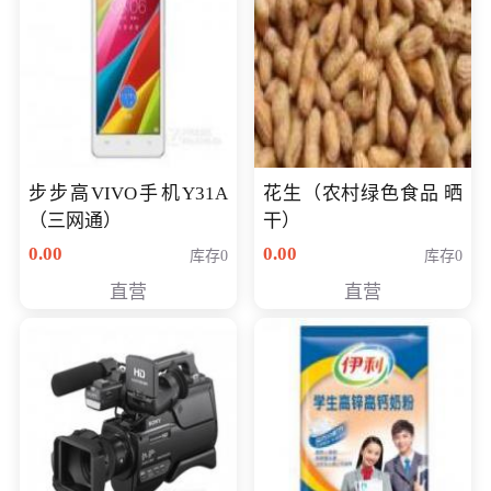
步步高VIVO手机Y31A
花生（农村绿色食品 晒
（三网通）
干）
0.00
0.00
库存0
库存0
直营
直营