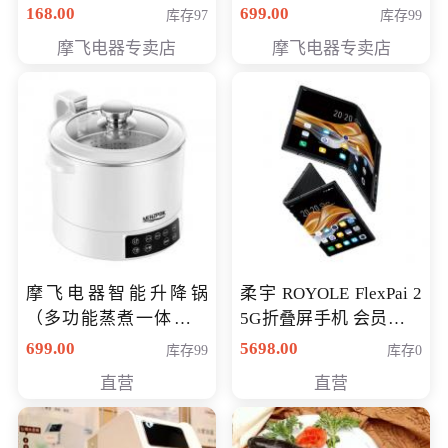
（智能升降养生锅） 会
168.00
699.00
库存97
库存99
员专享价399元
摩飞电器专卖店
摩飞电器专卖店
摩飞电器智能升降锅
柔宇 ROYOLE FlexPai 2
（多功能蒸煮一体锅）
5G折叠屏手机 会员专享
（智能升降养生锅） 会
购买价格 4998元
699.00
5698.00
库存99
库存0
员专享价399元
直营
直营