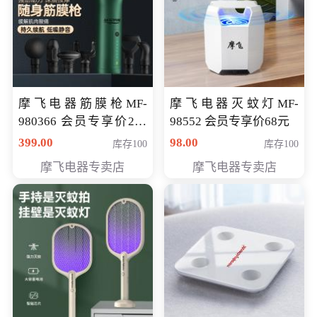
摩飞电器筋膜枪MF-
摩飞电器灭蚊灯MF-
980366 会员专享价299
98552 会员专享价68元
元
399.00
98.00
库存100
库存100
摩飞电器专卖店
摩飞电器专卖店