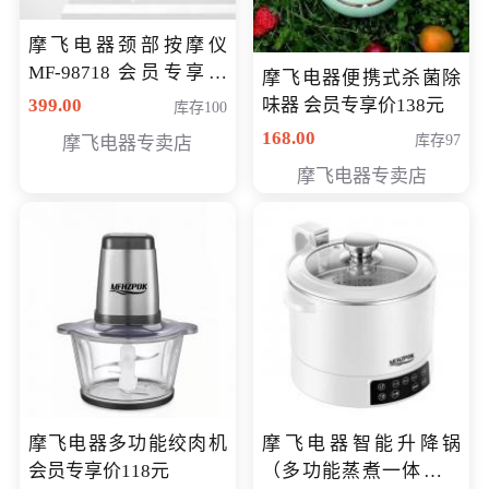
摩飞电器颈部按摩仪
MF-98718 会员专享价
摩飞电器便携式杀菌除
299元
399.00
味器 会员专享价138元
库存100
168.00
库存97
摩飞电器专卖店
摩飞电器专卖店
摩飞电器多功能绞肉机
摩飞电器智能升降锅
会员专享价118元
（多功能蒸煮一体锅）