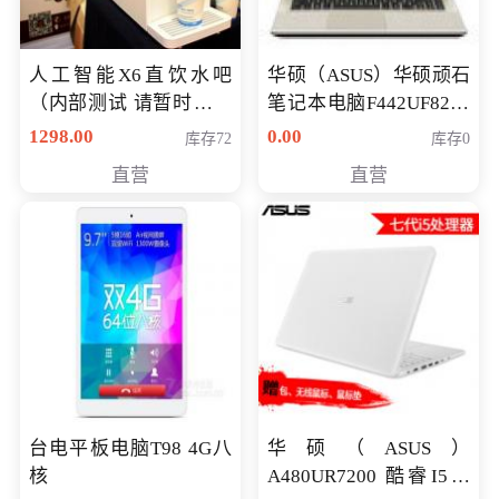
人工智能X6直饮水吧
华硕（ASUS）华硕顽石
（内部测试 请暂时不要
笔记本电脑F442UF8250
购买）
八代独显轻薄办公商务
1298.00
0.00
库存72
库存0
游戏笔记本 火爆推荐
直营
直营
台电平板电脑T98 4G八
华硕（ASUS）
核
A480UR7200 酷睿I5超