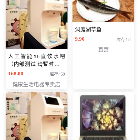
洞庭湖草鱼
9.90
库存471
直营
人工智能X6直饮水吧
（内部测试 请暂时不要
购买）
168.00
库存469
健康生活电器专卖店