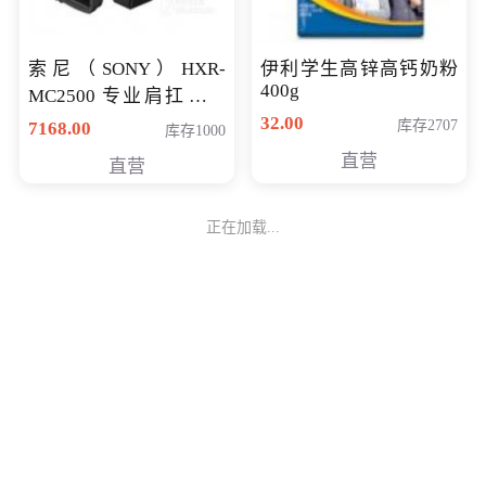
索尼（SONY）HXR-
伊利学生高锌高钙奶粉
400g
MC2500 专业肩扛式存
储卡全高清摄录一体机
32.00
库存2707
7168.00
库存1000
婚庆 直播 团拜会 专业高
直营
直营
清入门级摄像机
正在加载...