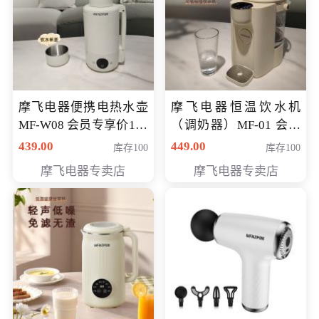
摩飞电器便携电热水壶
摩飞电器恒温饮水机
MF-W08 会员专享价198
（调奶器）MF-01 会员
元
专享价366元
439.00
449.00
库存100
库存100
摩飞电器专卖店
摩飞电器专卖店