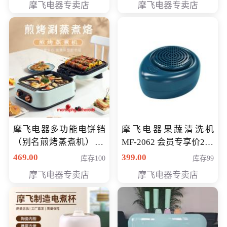
摩飞电器专卖店
摩飞电器专卖店
摩飞电器多功能电饼铛
摩飞电器果蔬清洗机
（别名煎烤蒸煮机） 型
MF-2062 会员专享价268
号MF-8888B 会员专享
元
469.00
399.00
库存100
库存99
价389元
摩飞电器专卖店
摩飞电器专卖店