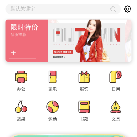
默认关键字
办公
家电
服饰
日用
蔬果
运动
书籍
文具