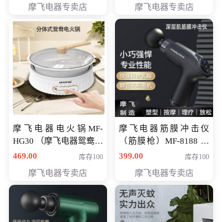
摩飞电器专卖店
摩飞电器专卖店
摩飞电器电火锅MF-
摩飞电器筋膜冲击仪
HG30 （摩飞电器鸳鸯锅
（筋膜枪）MF-8188 会
MF-HG30 ） 会员专享价
员专享价268元
469.00
399.00
库存100
库存100
319元
摩飞电器专卖店
摩飞电器专卖店