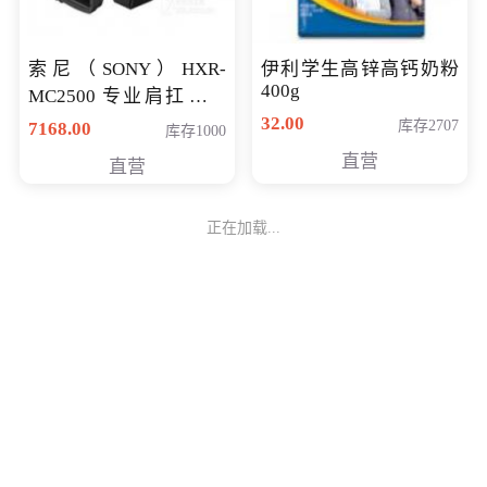
索尼（SONY）HXR-
伊利学生高锌高钙奶粉
400g
MC2500 专业肩扛式存
储卡全高清摄录一体机
32.00
库存2707
7168.00
库存1000
婚庆 直播 团拜会 专业高
直营
直营
清入门级摄像机
正在加载...