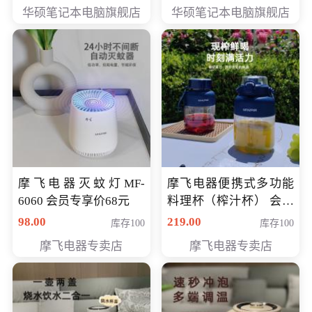
员专享价6898元
员专享价6998元
华硕笔记本电脑旗舰店
华硕笔记本电脑旗舰店
摩飞电器灭蚊灯MF-
摩飞电器便携式多功能
6060 会员专享价68元
料理杯（榨汁杯） 会员
专享价118元
98.00
219.00
库存100
库存100
摩飞电器专卖店
摩飞电器专卖店