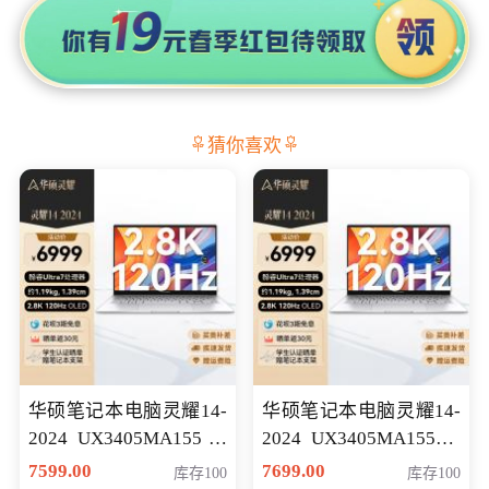
猜你喜欢
华硕笔记本电脑灵耀14-
华硕笔记本电脑灵耀14-
2024 UX3405MA155冰
2024 UX3405MA155夜
川银 oled 智慧轻薄本 会
空蓝 oled 智慧轻薄本 会
7599.00
7699.00
库存100
库存100