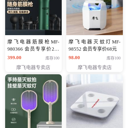
摩飞电器筋膜枪MF-
摩飞电器灭蚊灯MF-
980366 会员专享价299
98552 会员专享价68元
元
399.00
98.00
库存100
库存100
摩飞电器专卖店
摩飞电器专卖店