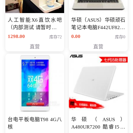
人工智能X6直饮水吧
华硕（ASUS）华硕顽石
（内部测试 请暂时不要
笔记本电脑F442UF8250
购买）
八代独显轻薄办公商务
1298.00
0.00
库存72
库存0
游戏笔记本 火爆推荐
直营
直营
台电平板电脑T98 4G八
华硕（ASUS）
核
A480UR7200 酷睿I5超