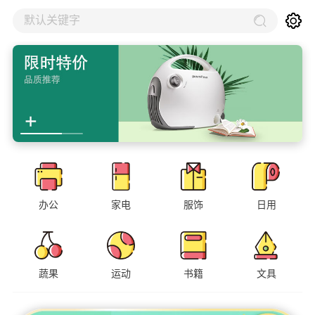
默认关键字
办公
家电
服饰
日用
蔬果
运动
书籍
文具