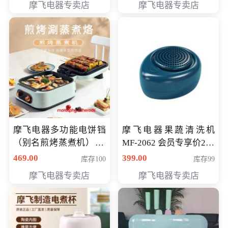
摩飞电器专卖店
摩飞电器专卖店
摩飞电器多功能电饼铛
摩飞电器果蔬清洗机
（别名煎烤蒸煮机） 型
MF-2062 会员专享价268
号MF-8888B 会员专享
元
469.00
399.00
库存100
库存99
价389元
摩飞电器专卖店
摩飞电器专卖店