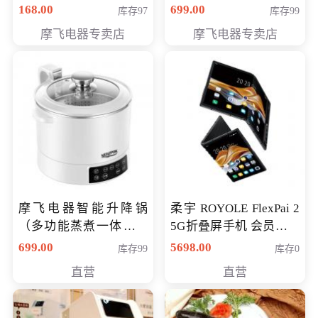
（智能升降养生锅） 会
168.00
699.00
库存97
库存99
员专享价399元
摩飞电器专卖店
摩飞电器专卖店
摩飞电器智能升降锅
柔宇 ROYOLE FlexPai 2
（多功能蒸煮一体锅）
5G折叠屏手机 会员专享
（智能升降养生锅） 会
购买价格 4998元
699.00
5698.00
库存99
库存0
员专享价399元
直营
直营