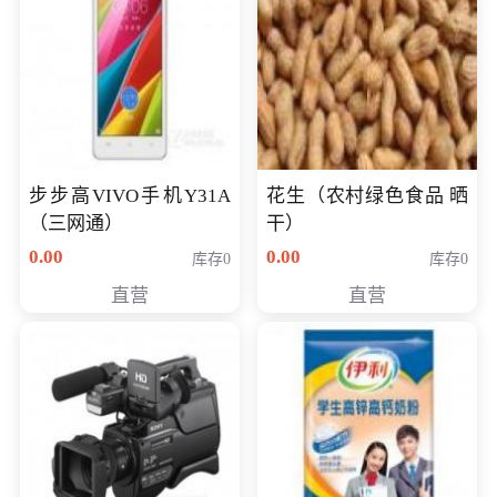
步步高VIVO手机Y31A
花生（农村绿色食品 晒
（三网通）
干）
0.00
0.00
库存0
库存0
直营
直营