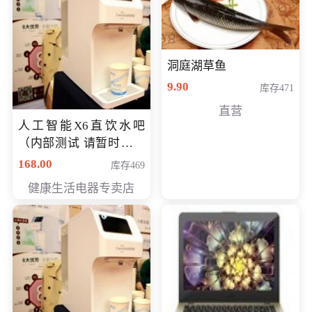
洞庭湖草鱼
9.90
库存471
直营
人工智能X6直饮水吧
（内部测试 请暂时不要
购买）
168.00
库存469
健康生活电器专卖店