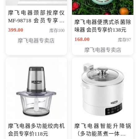
摩飞电器颈部按摩仪
MF-98718 会员专享价
摩飞电器便携式杀菌除
299元
399.00
味器 会员专享价138元
库存100
168.00
库存97
摩飞电器专卖店
摩飞电器专卖店
摩飞电器多功能绞肉机
摩飞电器智能升降锅
会员专享价118元
（多功能蒸煮一体锅）