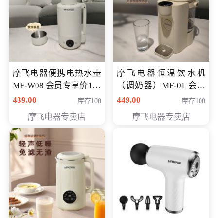
摩飞电器便携电热水壶
摩飞电器恒温饮水机
MF-W08 会员专享价198
（调奶器）MF-01 会员
元
专享价366元
439.00
449.00
库存100
库存100
摩飞电器专卖店
摩飞电器专卖店