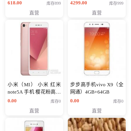
薄学生办公游戏独显笔
618.00
4299.00
库存899
库存999
记本电脑 金色 I5-7200
直营
直营
NV930-2G独
小米（MI） 小米 红米
步步高手机vivo X9（全
note5A 手机 樱花粉高配
网通）4GB+64GB
版 全网通(3G+32G)
0.00
0.00
库存0
库存0
直营
直营