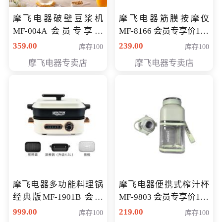
摩飞电器破壁豆浆机
摩飞电器筋膜按摩仪
MF-004A 会员专享价
MF-8166 会员专享价168
168元
元
359.00
239.00
库存100
库存100
摩飞电器专卖店
摩飞电器专卖店
摩飞电器多功能料理锅
摩飞电器便携式榨汁杯
经典版MF-1901B 会员
MF-9803 会员专享价138
专享价399元
元
999.00
219.00
库存100
库存100