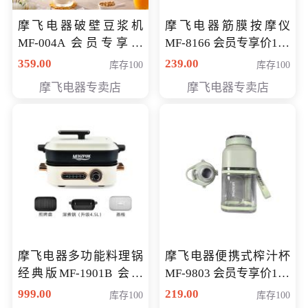
摩飞电器破壁豆浆机
摩飞电器筋膜按摩仪
MF-004A 会员专享价
MF-8166 会员专享价168
168元
元
359.00
239.00
库存100
库存100
摩飞电器专卖店
摩飞电器专卖店
摩飞电器多功能料理锅
摩飞电器便携式榨汁杯
经典版MF-1901B 会员
MF-9803 会员专享价138
专享价399元
元
999.00
219.00
库存100
库存100