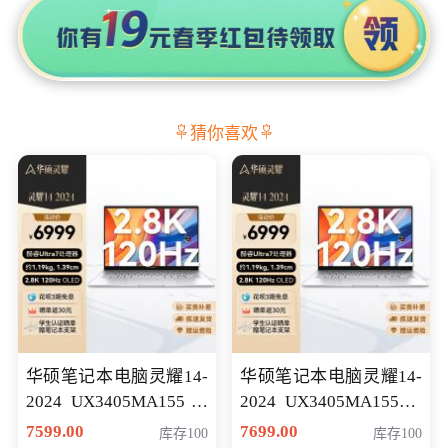
猜你喜欢
华硕笔记本电脑灵耀14-
华硕笔记本电脑灵耀14-
2024 UX3405MA155冰
2024 UX3405MA155夜
川银 oled 智慧轻薄本 会
空蓝 oled 智慧轻薄本 会
7599.00
7699.00
库存100
库存100