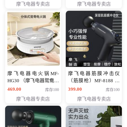
摩飞电器专卖店
摩飞电器专卖店
摩飞电器电火锅MF-
摩飞电器筋膜冲击仪
HG30 （摩飞电器鸳鸯锅
（筋膜枪）MF-8188 会
MF-HG30 ） 会员专享价
员专享价268元
469.00
399.00
库存100
库存100
319元
摩飞电器专卖店
摩飞电器专卖店