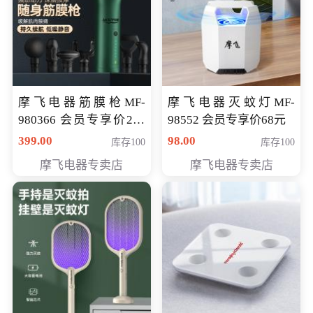
摩飞电器筋膜枪MF-
摩飞电器灭蚊灯MF-
980366 会员专享价299
98552 会员专享价68元
元
399.00
98.00
库存100
库存100
摩飞电器专卖店
摩飞电器专卖店