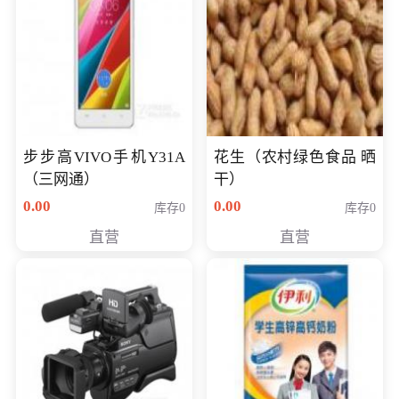
步步高VIVO手机Y31A
花生（农村绿色食品 晒
（三网通）
干）
0.00
0.00
库存0
库存0
直营
直营