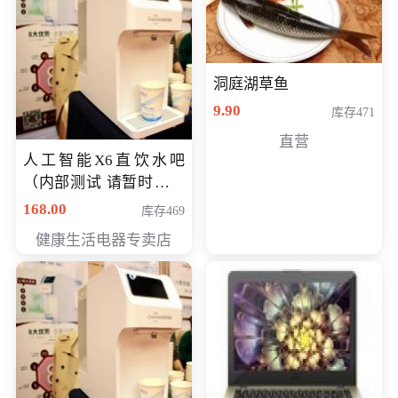
洞庭湖草鱼
9.90
库存471
直营
人工智能X6直饮水吧
（内部测试 请暂时不要
购买）
168.00
库存469
健康生活电器专卖店