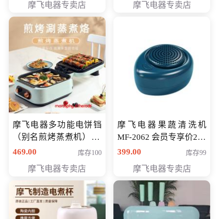
摩飞电器专卖店
摩飞电器专卖店
摩飞电器多功能电饼铛
摩飞电器果蔬清洗机
（别名煎烤蒸煮机） 型
MF-2062 会员专享价268
号MF-8888B 会员专享
元
469.00
399.00
库存100
库存99
价389元
摩飞电器专卖店
摩飞电器专卖店