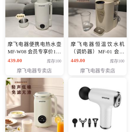
摩飞电器便携电热水壶
摩飞电器恒温饮水机
MF-W08 会员专享价198
（调奶器）MF-01 会员
元
专享价366元
439.00
449.00
库存100
库存100
摩飞电器专卖店
摩飞电器专卖店