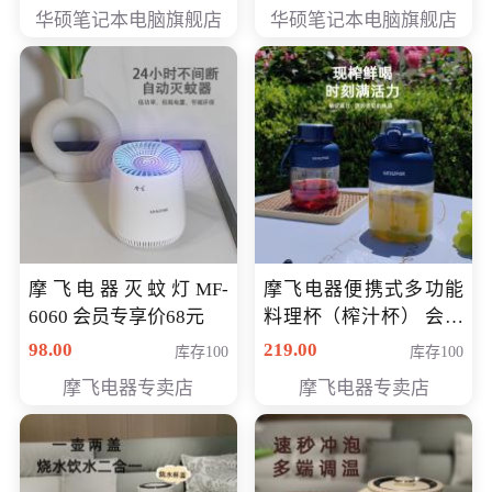
员专享价6898元
员专享价6998元
华硕笔记本电脑旗舰店
华硕笔记本电脑旗舰店
摩飞电器灭蚊灯MF-
摩飞电器便携式多功能
6060 会员专享价68元
料理杯（榨汁杯） 会员
专享价118元
98.00
219.00
库存100
库存100
摩飞电器专卖店
摩飞电器专卖店