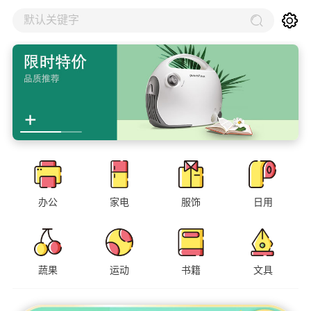
默认关键字
办公
家电
服饰
日用
蔬果
运动
书籍
文具