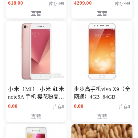
薄学生办公游戏独显笔
618.00
4299.00
库存899
库存999
记本电脑 金色 I5-7200
直营
直营
NV930-2G独
小米（MI） 小米 红米
步步高手机vivo X9（全
note5A 手机 樱花粉高配
网通）4GB+64GB
版 全网通(3G+32G)
0.00
0.00
库存0
库存0
直营
直营