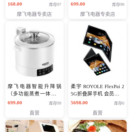
（智能升降养生锅） 会
168.00
699.00
库存97
库存99
员专享价399元
摩飞电器专卖店
摩飞电器专卖店
摩飞电器智能升降锅
柔宇 ROYOLE FlexPai 2
（多功能蒸煮一体锅）
5G折叠屏手机 会员专享
（智能升降养生锅） 会
购买价格 4998元
699.00
5698.00
库存99
库存0
员专享价399元
直营
直营