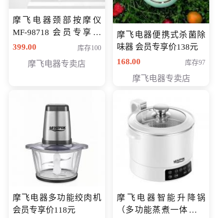
摩飞电器颈部按摩仪
MF-98718 会员专享价
摩飞电器便携式杀菌除
299元
399.00
味器 会员专享价138元
库存100
168.00
库存97
摩飞电器专卖店
摩飞电器专卖店
摩飞电器多功能绞肉机
摩飞电器智能升降锅
会员专享价118元
（多功能蒸煮一体锅）