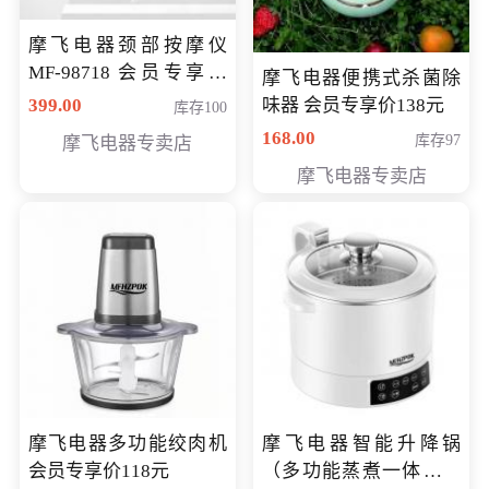
摩飞电器颈部按摩仪
MF-98718 会员专享价
摩飞电器便携式杀菌除
299元
399.00
味器 会员专享价138元
库存100
168.00
库存97
摩飞电器专卖店
摩飞电器专卖店
摩飞电器多功能绞肉机
摩飞电器智能升降锅
会员专享价118元
（多功能蒸煮一体锅）