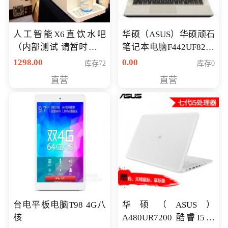
人工智能X6直饮水吧
华硕（ASUS）华硕顽石
（内部测试 请暂时不要
笔记本电脑F442UF8250
购买）
八代独显轻薄办公商务
1298.00
0.00
库存72
库存0
游戏笔记本 火爆推荐
直营
直营
台电平板电脑T98 4G八
华硕（ASUS）
核
A480UR7200 酷睿I5超