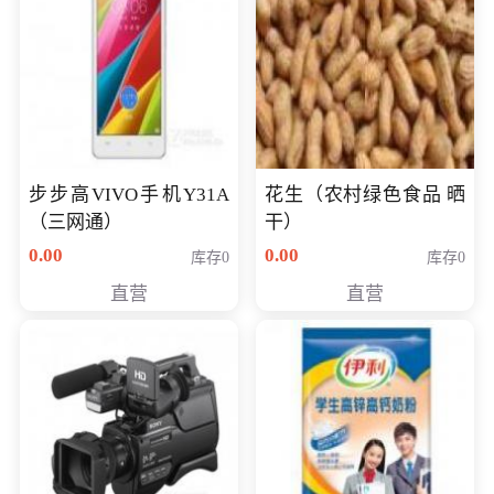
步步高VIVO手机Y31A
花生（农村绿色食品 晒
（三网通）
干）
0.00
0.00
库存0
库存0
直营
直营