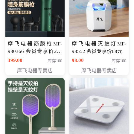
摩飞电器筋膜枪MF-
摩飞电器灭蚊灯MF-
980366 会员专享价299
98552 会员专享价68元
元
399.00
98.00
库存100
库存100
摩飞电器专卖店
摩飞电器专卖店