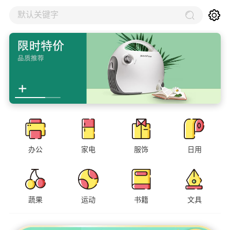
默认关键字
办公
家电
服饰
日用
蔬果
运动
书籍
文具