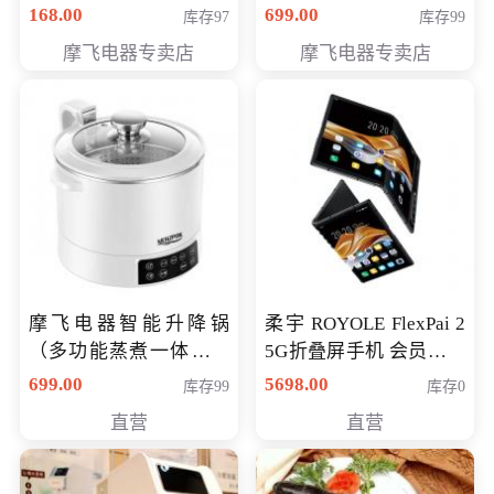
（智能升降养生锅） 会
168.00
699.00
库存97
库存99
员专享价399元
摩飞电器专卖店
摩飞电器专卖店
摩飞电器智能升降锅
柔宇 ROYOLE FlexPai 2
（多功能蒸煮一体锅）
5G折叠屏手机 会员专享
（智能升降养生锅） 会
购买价格 4998元
699.00
5698.00
库存99
库存0
员专享价399元
直营
直营