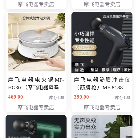
摩飞电器专卖店
摩飞电器专卖店
摩飞电器电火锅MF-
摩飞电器筋膜冲击仪
HG30 （摩飞电器鸳鸯锅
（筋膜枪）MF-8188 会
MF-HG30 ） 会员专享价
员专享价268元
469.00
399.00
库存100
库存100
319元
摩飞电器专卖店
摩飞电器专卖店