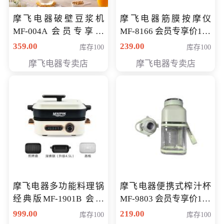
摩飞电器破壁豆浆机
摩飞电器筋膜按摩仪
MF-004A 会员专享价
MF-8166 会员专享价168
168元
元
359.00
239.00
库存100
库存100
摩飞电器专卖店
摩飞电器专卖店
摩飞电器多功能料理锅
摩飞电器便携式榨汁杯
经典版MF-1901B 会员
MF-9803 会员专享价138
专享价399元
元
999.00
219.00
库存100
库存100