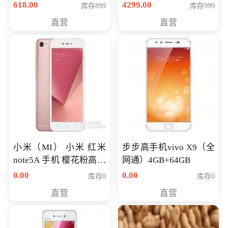
薄学生办公游戏独显笔
618.00
4299.00
库存899
库存999
记本电脑 金色 I5-7200
直营
直营
NV930-2G独
小米（MI） 小米 红米
步步高手机vivo X9（全
note5A 手机 樱花粉高配
网通）4GB+64GB
版 全网通(3G+32G)
0.00
0.00
库存0
库存0
直营
直营