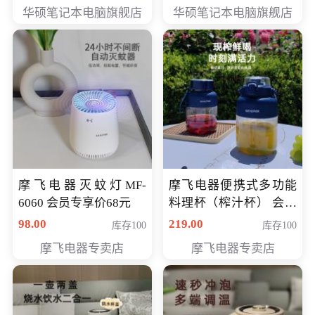
员专享价6898元
员专享价6998元
华硕笔记本电脑旗舰店
华硕笔记本电脑旗舰店
摩飞电器灭蚊灯MF-
摩飞电器便携式多功能
6060 会员专享价68元
料理杯（榨汁杯） 会员
专享价118元
98.00
219.00
库存100
库存100
摩飞电器专卖店
摩飞电器专卖店