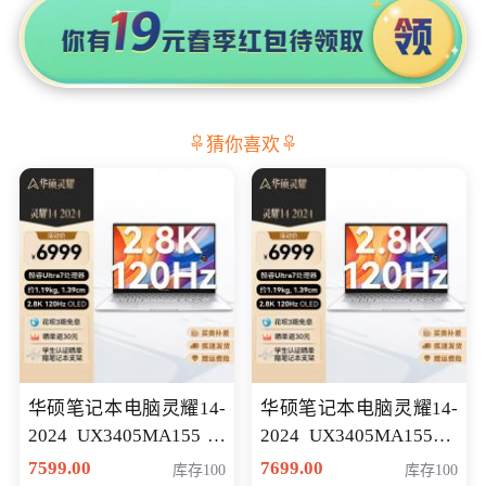
猜你喜欢
华硕笔记本电脑灵耀14-
华硕笔记本电脑灵耀14-
2024 UX3405MA155冰
2024 UX3405MA155夜
川银 oled 智慧轻薄本 会
空蓝 oled 智慧轻薄本 会
7599.00
7699.00
库存100
库存100