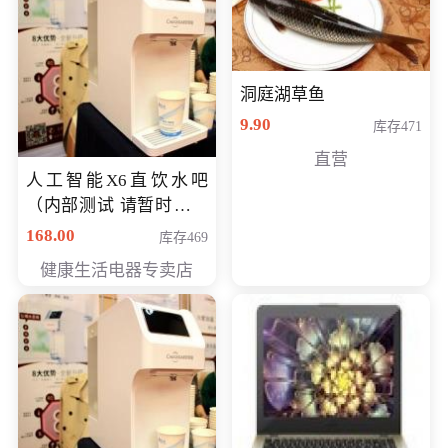
洞庭湖草鱼
9.90
库存471
直营
人工智能X6直饮水吧
（内部测试 请暂时不要
购买）
168.00
库存469
健康生活电器专卖店