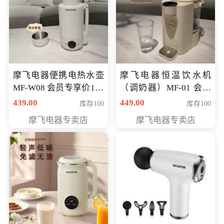
摩飞电器便携电热水壶
摩飞电器恒温饮水机
MF-W08 会员专享价198
（调奶器）MF-01 会员
元
专享价366元
439.00
449.00
库存100
库存100
摩飞电器专卖店
摩飞电器专卖店