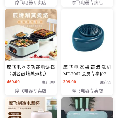
摩飞电器专卖店
摩飞电器专卖店
摩飞电器多功能电饼铛
摩飞电器果蔬清洗机
（别名煎烤蒸煮机） 型
MF-2062 会员专享价268
号MF-8888B 会员专享
元
469.00
399.00
库存100
库存99
价389元
摩飞电器专卖店
摩飞电器专卖店