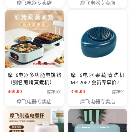
摩飞电器专卖店
摩飞电器专卖店
摩飞电器多功能电饼铛
摩飞电器果蔬清洗机
（别名煎烤蒸煮机） 型
MF-2062 会员专享价268
号MF-8888B 会员专享
元
469.00
399.00
库存100
库存99
价389元
摩飞电器专卖店
摩飞电器专卖店