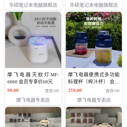
员专享价6898元
员专享价6998元
华硕笔记本电脑旗舰店
华硕笔记本电脑旗舰店
摩飞电器灭蚊灯MF-
摩飞电器便携式多功能
6060 会员专享价68元
料理杯（榨汁杯） 会员
专享价118元
98.00
219.00
库存100
库存100
摩飞电器专卖店
摩飞电器专卖店