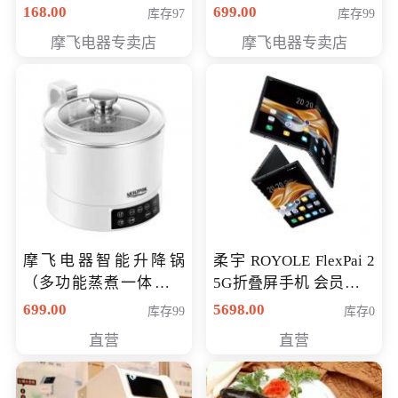
（智能升降养生锅） 会
168.00
699.00
库存97
库存99
员专享价399元
摩飞电器专卖店
摩飞电器专卖店
摩飞电器智能升降锅
柔宇 ROYOLE FlexPai 2
（多功能蒸煮一体锅）
5G折叠屏手机 会员专享
（智能升降养生锅） 会
购买价格 4998元
699.00
5698.00
库存99
库存0
员专享价399元
直营
直营