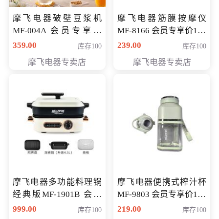
摩飞电器破壁豆浆机
摩飞电器筋膜按摩仪
MF-004A 会员专享价
MF-8166 会员专享价168
168元
元
359.00
239.00
库存100
库存100
摩飞电器专卖店
摩飞电器专卖店
摩飞电器多功能料理锅
摩飞电器便携式榨汁杯
经典版MF-1901B 会员
MF-9803 会员专享价138
专享价399元
元
999.00
219.00
库存100
库存100