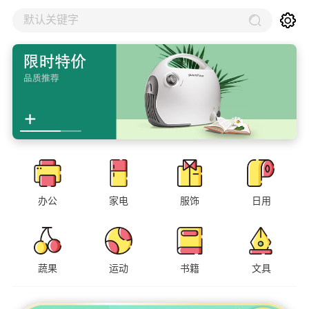
默认关键字
办公
家电
服饰
日用
蔬果
运动
书籍
文具