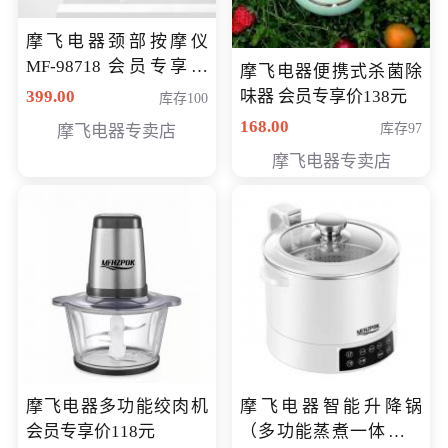
摩飞电器颈部按摩仪
MF-98718 会员专享价
摩飞电器便携式杀菌除
299元
399.00
味器 会员专享价138元
库存100
168.00
库存97
摩飞电器专卖店
摩飞电器专卖店
摩飞电器多功能绞肉机
摩飞电器智能升降锅
会员专享价118元
（多功能蒸煮一体锅）