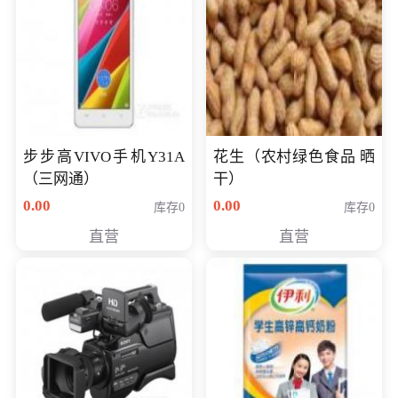
步步高VIVO手机Y31A
花生（农村绿色食品 晒
（三网通）
干）
0.00
0.00
库存0
库存0
直营
直营