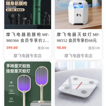
摩飞电器筋膜枪MF-
摩飞电器灭蚊灯MF-
980366 会员专享价299
98552 会员专享价68元
元
399.00
98.00
库存100
库存100
摩飞电器专卖店
摩飞电器专卖店