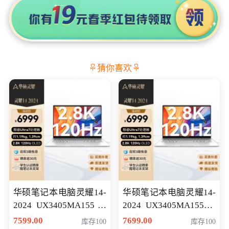
猜你喜欢
华硕笔记本电脑灵耀14-
华硕笔记本电脑灵耀14-
2024 UX3405MA155冰
2024 UX3405MA155夜
川银 oled 智慧轻薄本 会
空蓝 oled 智慧轻薄本 会
7599.00
7699.00
库存100
库存100