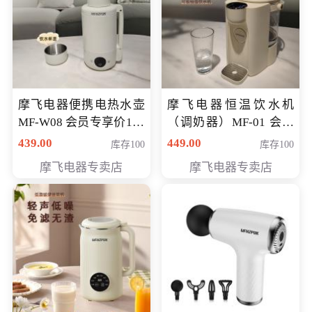
摩飞电器便携电热水壶
摩飞电器恒温饮水机
MF-W08 会员专享价198
（调奶器）MF-01 会员
元
专享价366元
439.00
449.00
库存100
库存100
摩飞电器专卖店
摩飞电器专卖店