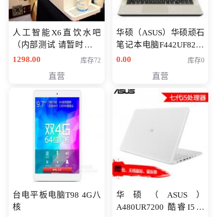
人工智能X6直饮水吧
华硕（ASUS）华硕顽石
（内部测试 请暂时不要
笔记本电脑F442UF8250
购买）
八代独显轻薄办公商务
1298.00
0.00
库存72
库存0
游戏笔记本 火爆推荐
直营
直营
台电平板电脑T98 4G八
华硕（ASUS）
核
A480UR7200 酷睿I5超