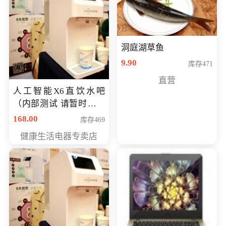
洞庭湖草鱼
9.90
库存471
直营
人工智能X6直饮水吧
（内部测试 请暂时不要
购买）
168.00
库存469
健康生活电器专卖店