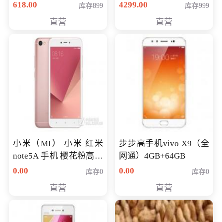
薄学生办公游戏独显笔
618.00
4299.00
库存899
库存999
记本电脑 金色 I5-7200
直营
直营
NV930-2G独
小米（MI） 小米 红米
步步高手机vivo X9（全
note5A 手机 樱花粉高配
网通）4GB+64GB
版 全网通(3G+32G)
0.00
0.00
库存0
库存0
直营
直营