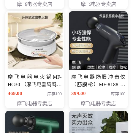
摩飞电器专卖店
摩飞电器专卖店
摩飞电器电火锅MF-
摩飞电器筋膜冲击仪
HG30 （摩飞电器鸳鸯锅
（筋膜枪）MF-8188 会
MF-HG30 ） 会员专享价
员专享价268元
469.00
399.00
库存100
库存100
319元
摩飞电器专卖店
摩飞电器专卖店