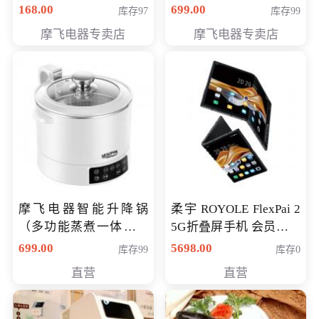
（智能升降养生锅） 会
168.00
699.00
库存97
库存99
员专享价399元
摩飞电器专卖店
摩飞电器专卖店
摩飞电器智能升降锅
柔宇 ROYOLE FlexPai 2
（多功能蒸煮一体锅）
5G折叠屏手机 会员专享
（智能升降养生锅） 会
购买价格 4998元
699.00
5698.00
库存99
库存0
员专享价399元
直营
直营