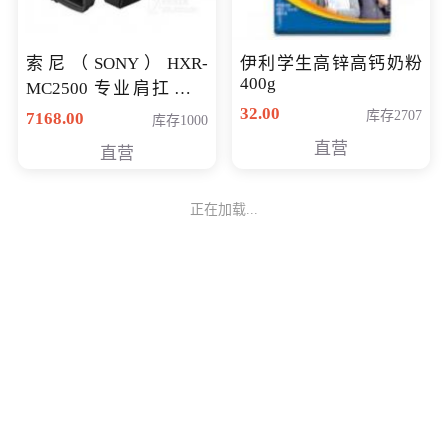
索尼（SONY）HXR-
伊利学生高锌高钙奶粉
400g
MC2500 专业肩扛式存
储卡全高清摄录一体机
32.00
库存2707
7168.00
库存1000
婚庆 直播 团拜会 专业高
直营
直营
清入门级摄像机
正在加载...