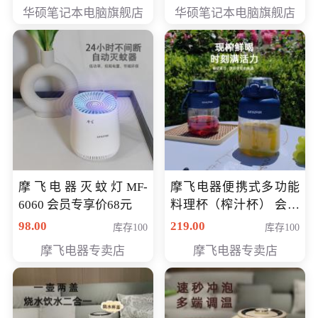
员专享价6898元
员专享价6998元
华硕笔记本电脑旗舰店
华硕笔记本电脑旗舰店
摩飞电器灭蚊灯MF-
摩飞电器便携式多功能
6060 会员专享价68元
料理杯（榨汁杯） 会员
专享价118元
98.00
219.00
库存100
库存100
摩飞电器专卖店
摩飞电器专卖店