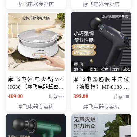
摩飞电器专卖店
摩飞电器专卖店
摩飞电器电火锅MF-
摩飞电器筋膜冲击仪
HG30 （摩飞电器鸳鸯锅
（筋膜枪）MF-8188 会
MF-HG30 ） 会员专享价
员专享价268元
469.00
399.00
库存100
库存100
319元
摩飞电器专卖店
摩飞电器专卖店