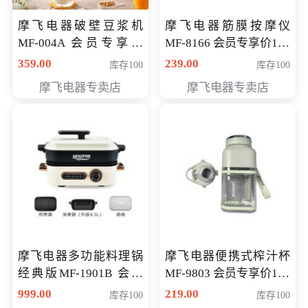
摩飞电器破壁豆浆机
摩飞电器筋膜按摩仪
MF-004A 会员专享价
MF-8166 会员专享价168
168元
元
359.00
239.00
库存100
库存100
摩飞电器专卖店
摩飞电器专卖店
摩飞电器多功能料理锅
摩飞电器便携式榨汁杯
经典版MF-1901B 会员
MF-9803 会员专享价138
专享价399元
元
999.00
219.00
库存100
库存100