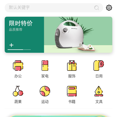
默认关键字
办公
家电
服饰
日用
蔬果
运动
书籍
文具