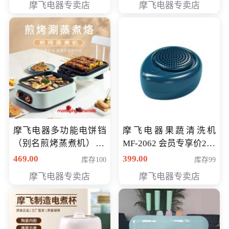
摩飞电器专卖店
摩飞电器专卖店
摩飞电器多功能电饼铛
摩飞电器果蔬清洗机
（别名煎烤蒸煮机） 型
MF-2062 会员专享价268
号MF-8888B 会员专享
元
469.00
399.00
库存100
库存99
价389元
摩飞电器专卖店
摩飞电器专卖店