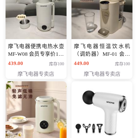
摩飞电器便携电热水壶
摩飞电器恒温饮水机
MF-W08 会员专享价198
（调奶器）MF-01 会员
元
专享价366元
439.00
449.00
库存100
库存100
摩飞电器专卖店
摩飞电器专卖店