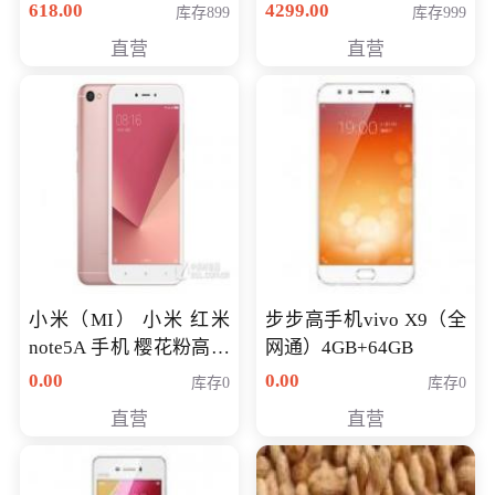
薄学生办公游戏独显笔
618.00
4299.00
库存899
库存999
记本电脑 金色 I5-7200
直营
直营
NV930-2G独
小米（MI） 小米 红米
步步高手机vivo X9（全
note5A 手机 樱花粉高配
网通）4GB+64GB
版 全网通(3G+32G)
0.00
0.00
库存0
库存0
直营
直营