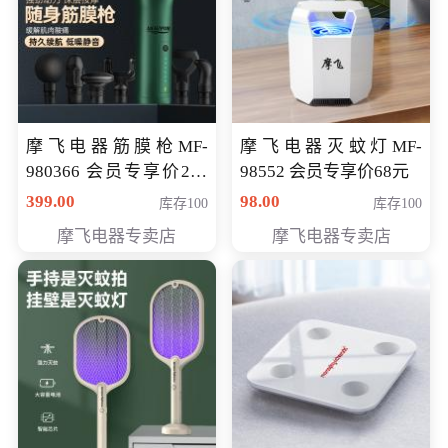
摩飞电器筋膜枪MF-
摩飞电器灭蚊灯MF-
980366 会员专享价299
98552 会员专享价68元
元
399.00
98.00
库存100
库存100
摩飞电器专卖店
摩飞电器专卖店