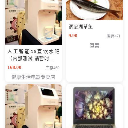
洞庭湖草鱼
9.90
库存471
直营
人工智能X6直饮水吧
（内部测试 请暂时不要
购买）
168.00
库存469
健康生活电器专卖店