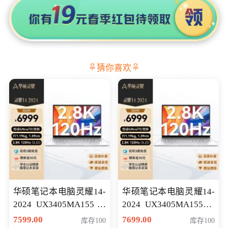
猜你喜欢
华硕笔记本电脑灵耀14-
华硕笔记本电脑灵耀14-
2024 UX3405MA155冰
2024 UX3405MA155夜
川银 oled 智慧轻薄本 会
空蓝 oled 智慧轻薄本 会
7599.00
7699.00
库存100
库存100