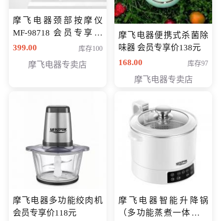
摩飞电器颈部按摩仪
MF-98718 会员专享价
摩飞电器便携式杀菌除
299元
399.00
味器 会员专享价138元
库存100
168.00
库存97
摩飞电器专卖店
摩飞电器专卖店
摩飞电器多功能绞肉机
摩飞电器智能升降锅
会员专享价118元
（多功能蒸煮一体锅）