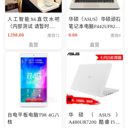
人工智能X6直饮水吧
华硕（ASUS）华硕顽石
（内部测试 请暂时不要
笔记本电脑F442UF8250
购买）
八代独显轻薄办公商务
1298.00
0.00
库存72
库存0
游戏笔记本 火爆推荐
直营
直营
台电平板电脑T98 4G八
华硕（ASUS）
核
A480UR7200 酷睿I5超