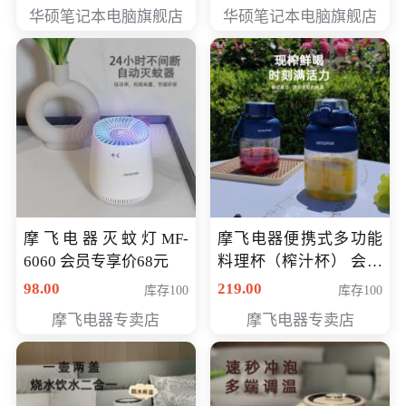
员专享价6898元
员专享价6998元
华硕笔记本电脑旗舰店
华硕笔记本电脑旗舰店
摩飞电器灭蚊灯MF-
摩飞电器便携式多功能
6060 会员专享价68元
料理杯（榨汁杯） 会员
专享价118元
98.00
219.00
库存100
库存100
摩飞电器专卖店
摩飞电器专卖店