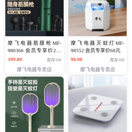
摩飞电器筋膜枪MF-
摩飞电器灭蚊灯MF-
980366 会员专享价299
98552 会员专享价68元
元
399.00
98.00
库存100
库存100
摩飞电器专卖店
摩飞电器专卖店