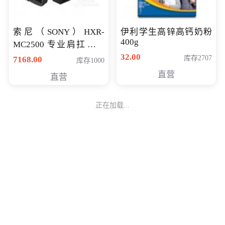
索尼（SONY）HXR-
伊利学生高锌高钙奶粉
400g
MC2500 专业肩扛式存
储卡全高清摄录一体机
32.00
库存2707
7168.00
库存1000
婚庆 直播 团拜会 专业高
直营
直营
清入门级摄像机
正在加载...