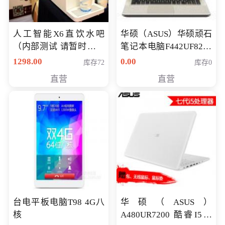
人工智能X6直饮水吧
华硕（ASUS）华硕顽石
（内部测试 请暂时不要
笔记本电脑F442UF8250
购买）
八代独显轻薄办公商务
1298.00
0.00
库存72
库存0
游戏笔记本 火爆推荐
直营
直营
台电平板电脑T98 4G八
华硕（ASUS）
核
A480UR7200 酷睿I5超