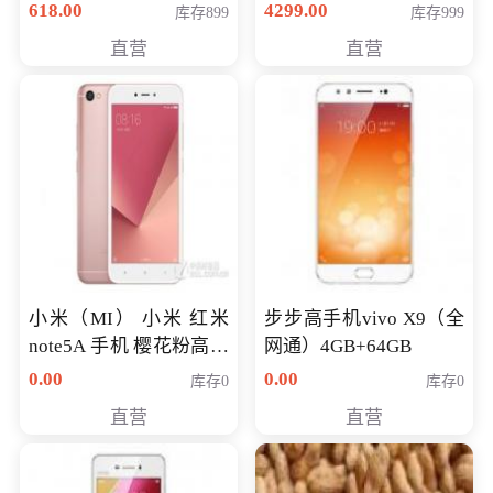
薄学生办公游戏独显笔
618.00
4299.00
库存899
库存999
记本电脑 金色 I5-7200
直营
直营
NV930-2G独
小米（MI） 小米 红米
步步高手机vivo X9（全
note5A 手机 樱花粉高配
网通）4GB+64GB
版 全网通(3G+32G)
0.00
0.00
库存0
库存0
直营
直营