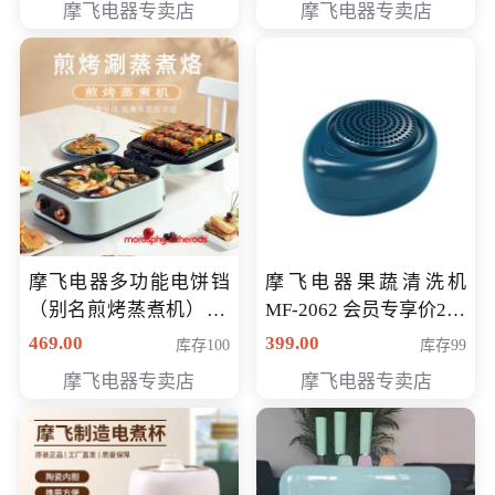
摩飞电器专卖店
摩飞电器专卖店
摩飞电器多功能电饼铛
摩飞电器果蔬清洗机
（别名煎烤蒸煮机） 型
MF-2062 会员专享价268
号MF-8888B 会员专享
元
469.00
399.00
库存100
库存99
价389元
摩飞电器专卖店
摩飞电器专卖店