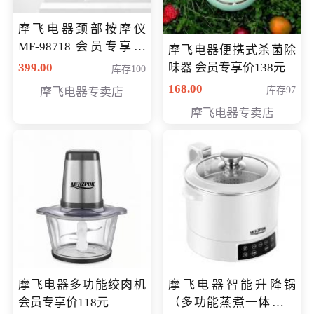
摩飞电器颈部按摩仪
MF-98718 会员专享价
摩飞电器便携式杀菌除
299元
399.00
味器 会员专享价138元
库存100
168.00
库存97
摩飞电器专卖店
摩飞电器专卖店
摩飞电器多功能绞肉机
摩飞电器智能升降锅
会员专享价118元
（多功能蒸煮一体锅）