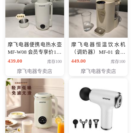
摩飞电器便携电热水壶
摩飞电器恒温饮水机
MF-W08 会员专享价198
（调奶器）MF-01 会员
元
专享价366元
439.00
449.00
库存100
库存100
摩飞电器专卖店
摩飞电器专卖店