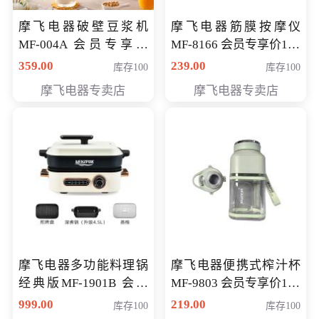
摩飞电器破壁豆浆机
摩飞电器筋膜按摩仪
MF-004A 会员专享价
MF-8166 会员专享价168
168元
元
359.00
239.00
库存100
库存100
摩飞电器专卖店
摩飞电器专卖店
摩飞电器多功能料理锅
摩飞电器便携式榨汁杯
经典版MF-1901B 会员
MF-9803 会员专享价138
专享价399元
元
999.00
219.00
库存100
库存100