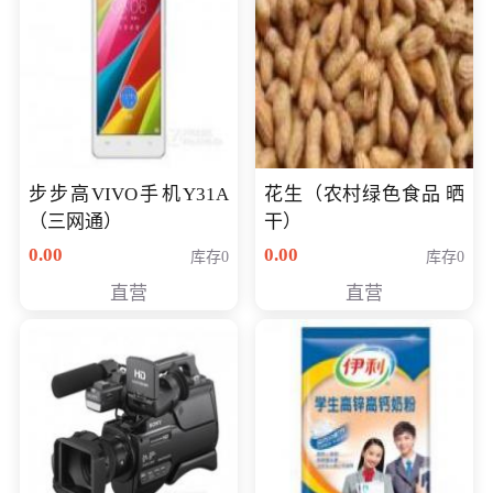
步步高VIVO手机Y31A
花生（农村绿色食品 晒
（三网通）
干）
0.00
0.00
库存0
库存0
直营
直营