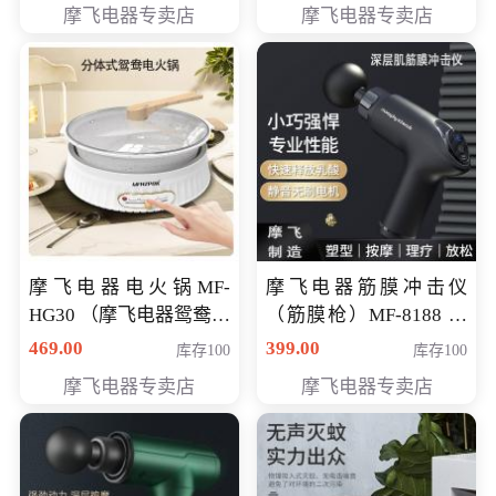
摩飞电器专卖店
摩飞电器专卖店
摩飞电器电火锅MF-
摩飞电器筋膜冲击仪
HG30 （摩飞电器鸳鸯锅
（筋膜枪）MF-8188 会
MF-HG30 ） 会员专享价
员专享价268元
469.00
399.00
库存100
库存100
319元
摩飞电器专卖店
摩飞电器专卖店