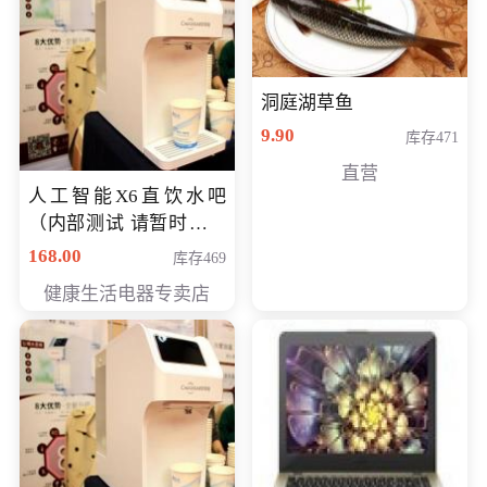
洞庭湖草鱼
9.90
库存471
直营
人工智能X6直饮水吧
（内部测试 请暂时不要
购买）
168.00
库存469
健康生活电器专卖店