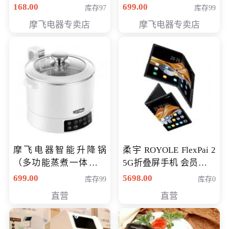
（智能升降养生锅） 会
168.00
699.00
库存97
库存99
员专享价399元
摩飞电器专卖店
摩飞电器专卖店
摩飞电器智能升降锅
柔宇 ROYOLE FlexPai 2
（多功能蒸煮一体锅）
5G折叠屏手机 会员专享
（智能升降养生锅） 会
购买价格 4998元
699.00
5698.00
库存99
库存0
员专享价399元
直营
直营