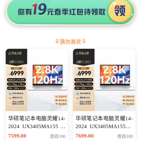
猜你喜欢
华硕笔记本电脑灵耀14-
华硕笔记本电脑灵耀14-
2024 UX3405MA155冰
2024 UX3405MA155夜
川银 oled 智慧轻薄本 会
空蓝 oled 智慧轻薄本 会
7599.00
7699.00
库存100
库存100