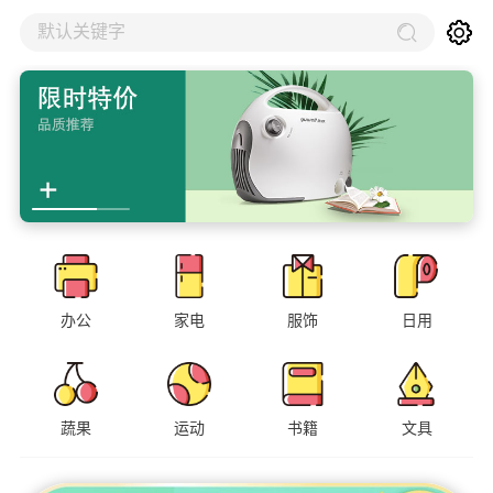
默认关键字
办公
家电
服饰
日用
蔬果
运动
书籍
文具