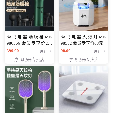
摩飞电器筋膜枪MF-
摩飞电器灭蚊灯MF-
980366 会员专享价299
98552 会员专享价68元
元
399.00
98.00
库存100
库存100
摩飞电器专卖店
摩飞电器专卖店