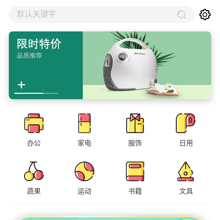
默认关键字
办公
家电
服饰
日用
蔬果
运动
书籍
文具