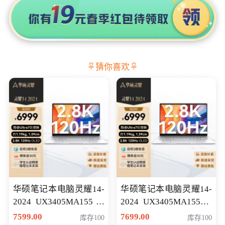
猜你喜欢
华硕笔记本电脑灵耀14-
华硕笔记本电脑灵耀14-
2024 UX3405MA155冰
2024 UX3405MA155夜
川银 oled 智慧轻薄本 会
空蓝 oled 智慧轻薄本 会
7599.00
7699.00
库存100
库存100