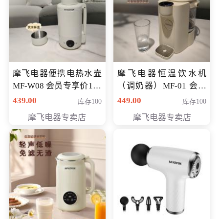
摩飞电器便携电热水壶
摩飞电器恒温饮水机
MF-W08 会员专享价198
（调奶器）MF-01 会员
元
专享价366元
439.00
449.00
库存100
库存100
摩飞电器专卖店
摩飞电器专卖店