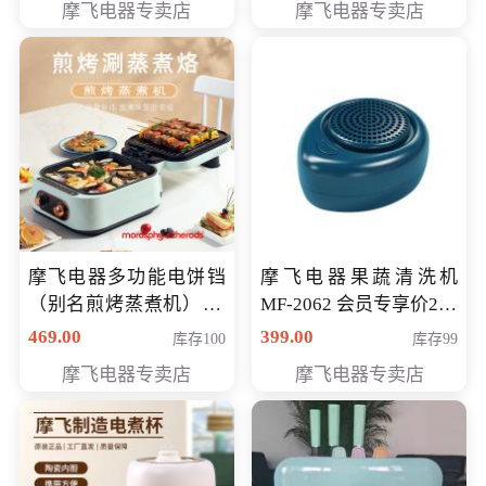
摩飞电器专卖店
摩飞电器专卖店
摩飞电器多功能电饼铛
摩飞电器果蔬清洗机
（别名煎烤蒸煮机） 型
MF-2062 会员专享价268
号MF-8888B 会员专享
元
469.00
399.00
库存100
库存99
价389元
摩飞电器专卖店
摩飞电器专卖店