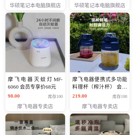
员专享价6898元
员专享价6998元
华硕笔记本电脑旗舰店
华硕笔记本电脑旗舰店
摩飞电器灭蚊灯MF-
摩飞电器便携式多功能
6060 会员专享价68元
料理杯（榨汁杯） 会员
专享价118元
98.00
219.00
库存100
库存100
摩飞电器专卖店
摩飞电器专卖店