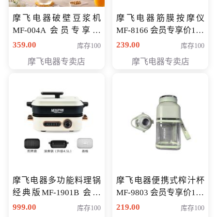
摩飞电器破壁豆浆机
摩飞电器筋膜按摩仪
MF-004A 会员专享价
MF-8166 会员专享价168
168元
元
359.00
239.00
库存100
库存100
摩飞电器专卖店
摩飞电器专卖店
摩飞电器多功能料理锅
摩飞电器便携式榨汁杯
经典版MF-1901B 会员
MF-9803 会员专享价138
专享价399元
元
999.00
219.00
库存100
库存100