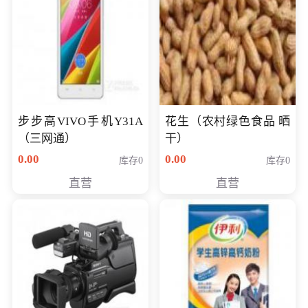
步步高VIVO手机Y31A
花生（农村绿色食品 晒
（三网通）
干）
0.00
0.00
库存0
库存0
直营
直营