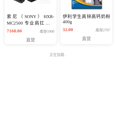
索尼（SONY）HXR-
伊利学生高锌高钙奶粉
400g
MC2500 专业肩扛式存
储卡全高清摄录一体机
32.00
库存2707
7168.00
库存1000
婚庆 直播 团拜会 专业高
直营
直营
清入门级摄像机
正在加载...