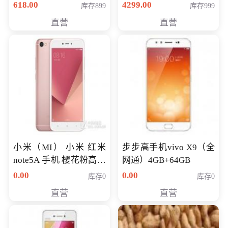
薄学生办公游戏独显笔
618.00
4299.00
库存899
库存999
记本电脑 金色 I5-7200
直营
直营
NV930-2G独
小米（MI） 小米 红米
步步高手机vivo X9（全
note5A 手机 樱花粉高配
网通）4GB+64GB
版 全网通(3G+32G)
0.00
0.00
库存0
库存0
直营
直营