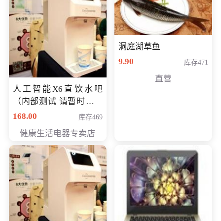
洞庭湖草鱼
9.90
库存471
直营
人工智能X6直饮水吧
（内部测试 请暂时不要
购买）
168.00
库存469
健康生活电器专卖店