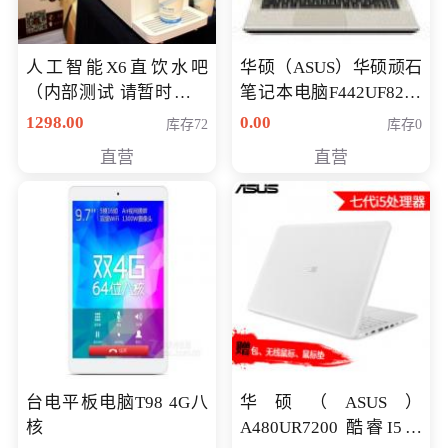
人工智能X6直饮水吧
华硕（ASUS）华硕顽石
（内部测试 请暂时不要
笔记本电脑F442UF8250
购买）
八代独显轻薄办公商务
1298.00
0.00
库存72
库存0
游戏笔记本 火爆推荐
直营
直营
台电平板电脑T98 4G八
华硕（ASUS）
核
A480UR7200 酷睿I5超