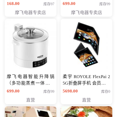
（智能升降养生锅） 会
168.00
699.00
库存97
库存99
员专享价399元
摩飞电器专卖店
摩飞电器专卖店
摩飞电器智能升降锅
柔宇 ROYOLE FlexPai 2
（多功能蒸煮一体锅）
5G折叠屏手机 会员专享
（智能升降养生锅） 会
购买价格 4998元
699.00
5698.00
库存99
库存0
员专享价399元
直营
直营