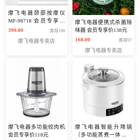
摩飞电器颈部按摩仪
MF-98718 会员专享价
摩飞电器便携式杀菌除
299元
399.00
味器 会员专享价138元
库存100
168.00
库存97
摩飞电器专卖店
摩飞电器专卖店
摩飞电器多功能绞肉机
摩飞电器智能升降锅
会员专享价118元
（多功能蒸煮一体锅）