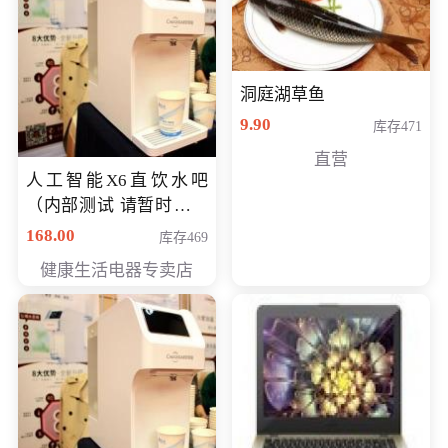
洞庭湖草鱼
9.90
库存471
直营
人工智能X6直饮水吧
（内部测试 请暂时不要
购买）
168.00
库存469
健康生活电器专卖店