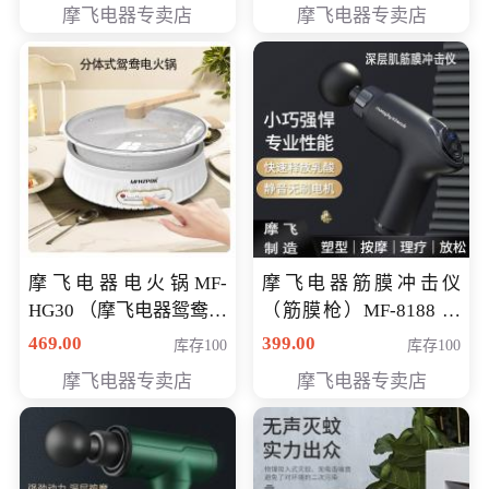
摩飞电器专卖店
摩飞电器专卖店
摩飞电器电火锅MF-
摩飞电器筋膜冲击仪
HG30 （摩飞电器鸳鸯锅
（筋膜枪）MF-8188 会
MF-HG30 ） 会员专享价
员专享价268元
469.00
399.00
库存100
库存100
319元
摩飞电器专卖店
摩飞电器专卖店