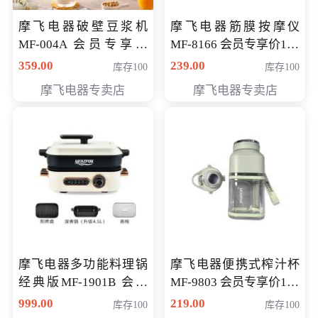
摩飞电器破壁豆浆机
摩飞电器筋膜按摩仪
MF-004A 会员专享价
MF-8166 会员专享价168
168元
元
359.00
239.00
库存100
库存100
摩飞电器专卖店
摩飞电器专卖店
摩飞电器多功能料理锅
摩飞电器便携式榨汁杯
经典版MF-1901B 会员
MF-9803 会员专享价138
专享价399元
元
999.00
219.00
库存100
库存100