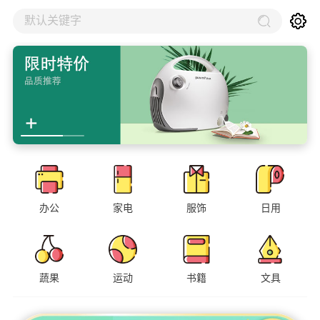
默认关键字
办公
家电
服饰
日用
蔬果
运动
书籍
文具