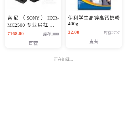
索尼（SONY）HXR-
伊利学生高锌高钙奶粉
400g
MC2500 专业肩扛式存
储卡全高清摄录一体机
32.00
库存2707
7168.00
库存1000
婚庆 直播 团拜会 专业高
直营
直营
清入门级摄像机
正在加载...