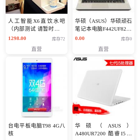
人工智能X6直饮水吧
华硕（ASUS）华硕顽石
（内部测试 请暂时不要
笔记本电脑F442UF8250
购买）
八代独显轻薄办公商务
1298.00
0.00
库存72
库存0
游戏笔记本 火爆推荐
直营
直营
台电平板电脑T98 4G八
华硕（ASUS）
核
A480UR7200 酷睿I5超