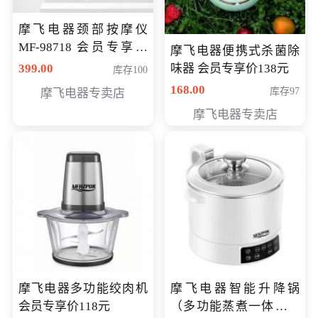
摩飞电器颈部按摩仪
MF-98718 会员专享价
摩飞电器便携式杀菌除
299元
399.00
味器 会员专享价138元
库存100
168.00
库存97
摩飞电器专卖店
摩飞电器专卖店
摩飞电器多功能绞肉机
摩飞电器智能升降锅
会员专享价118元
（多功能蒸煮一体锅）