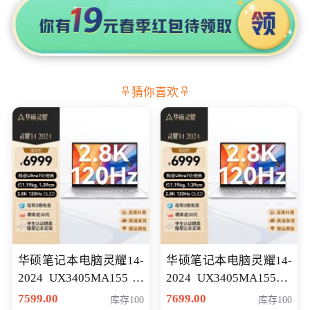
猜你喜欢
华硕笔记本电脑灵耀14-
华硕笔记本电脑灵耀14-
2024 UX3405MA155冰
2024 UX3405MA155夜
川银 oled 智慧轻薄本 会
空蓝 oled 智慧轻薄本 会
7599.00
7699.00
库存100
库存100