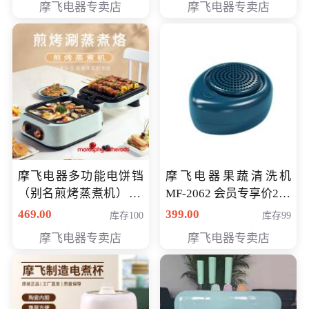
摩飞电器专卖店
摩飞电器专卖店
摩飞电器多功能电饼铛
摩飞电器果蔬清洗机
（别名煎烤蒸煮机） 型
MF-2062 会员专享价268
号MF-8888B 会员专享
元
469.00
399.00
库存100
库存99
价389元
摩飞电器专卖店
摩飞电器专卖店