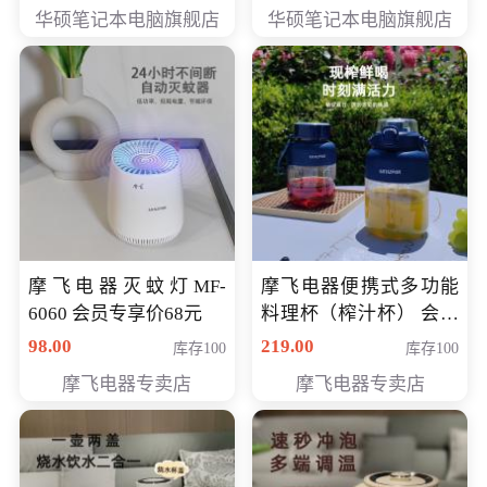
员专享价6898元
员专享价6998元
华硕笔记本电脑旗舰店
华硕笔记本电脑旗舰店
摩飞电器灭蚊灯MF-
摩飞电器便携式多功能
6060 会员专享价68元
料理杯（榨汁杯） 会员
专享价118元
98.00
219.00
库存100
库存100
摩飞电器专卖店
摩飞电器专卖店