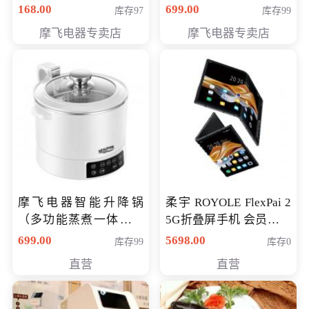
（智能升降养生锅） 会
168.00
699.00
库存97
库存99
员专享价399元
摩飞电器专卖店
摩飞电器专卖店
摩飞电器智能升降锅
柔宇 ROYOLE FlexPai 2
（多功能蒸煮一体锅）
5G折叠屏手机 会员专享
（智能升降养生锅） 会
购买价格 4998元
699.00
5698.00
库存99
库存0
员专享价399元
直营
直营