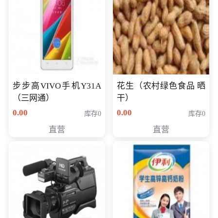
步步高VIVO手机Y31A
花生（农村绿色食品 晒
（三网通）
干）
0.00
0.00
库存0
库存0
直营
直营