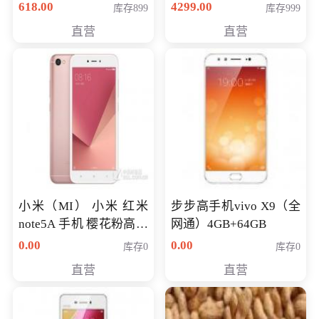
薄学生办公游戏独显笔
618.00
4299.00
库存899
库存999
记本电脑 金色 I5-7200
直营
直营
NV930-2G独
小米（MI） 小米 红米
步步高手机vivo X9（全
note5A 手机 樱花粉高配
网通）4GB+64GB
版 全网通(3G+32G)
0.00
0.00
库存0
库存0
直营
直营