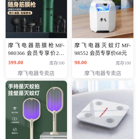
摩飞电器筋膜枪MF-
摩飞电器灭蚊灯MF-
980366 会员专享价299
98552 会员专享价68元
元
399.00
98.00
库存100
库存100
摩飞电器专卖店
摩飞电器专卖店