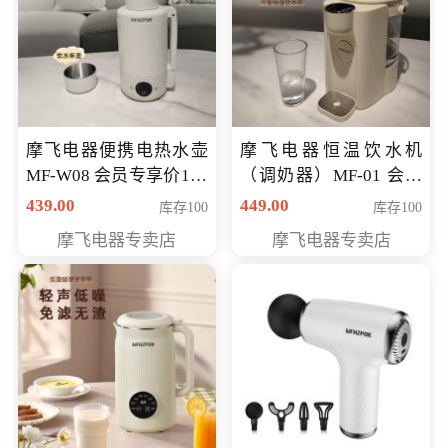
摩飞电器便携电热水壶
摩飞电器恒温饮水机
MF-W08 会员专享价198
（调奶器）MF-01 会员
元
专享价366元
439.00
449.00
库存100
库存100
摩飞电器专卖店
摩飞电器专卖店