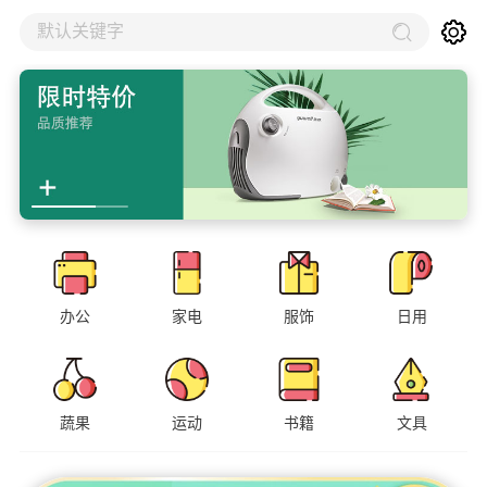
默认关键字
办公
家电
服饰
日用
蔬果
运动
书籍
文具