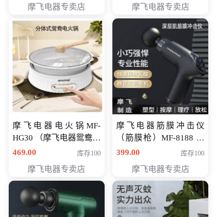
摩飞电器专卖店
摩飞电器专卖店
摩飞电器电火锅MF-
摩飞电器筋膜冲击仪
HG30 （摩飞电器鸳鸯锅
（筋膜枪）MF-8188 会
MF-HG30 ） 会员专享价
员专享价268元
469.00
399.00
库存100
库存100
319元
摩飞电器专卖店
摩飞电器专卖店