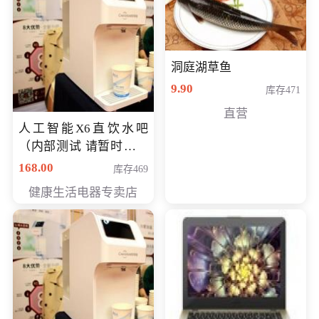
洞庭湖草鱼
9.90
库存471
直营
人工智能X6直饮水吧
（内部测试 请暂时不要
购买）
168.00
库存469
健康生活电器专卖店