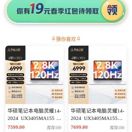
猜你喜欢
华硕笔记本电脑灵耀14-
华硕笔记本电脑灵耀14-
2024 UX3405MA155冰
2024 UX3405MA155夜
川银 oled 智慧轻薄本 会
空蓝 oled 智慧轻薄本 会
7599.00
7699.00
库存100
库存100