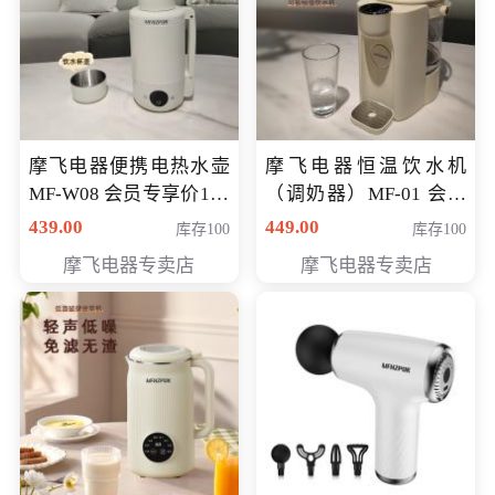
摩飞电器便携电热水壶
摩飞电器恒温饮水机
MF-W08 会员专享价198
（调奶器）MF-01 会员
元
专享价366元
439.00
449.00
库存100
库存100
摩飞电器专卖店
摩飞电器专卖店