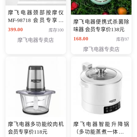
摩飞电器颈部按摩仪
MF-98718 会员专享价
摩飞电器便携式杀菌除
299元
399.00
味器 会员专享价138元
库存100
168.00
库存97
摩飞电器专卖店
摩飞电器专卖店
摩飞电器多功能绞肉机
摩飞电器智能升降锅
会员专享价118元
（多功能蒸煮一体锅）