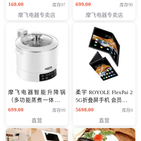
（智能升降养生锅） 会
168.00
699.00
库存97
库存99
员专享价399元
摩飞电器专卖店
摩飞电器专卖店
摩飞电器智能升降锅
柔宇 ROYOLE FlexPai 2
（多功能蒸煮一体锅）
5G折叠屏手机 会员专享
（智能升降养生锅） 会
购买价格 4998元
699.00
5698.00
库存99
库存0
员专享价399元
直营
直营