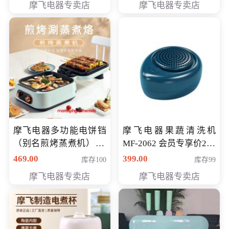
摩飞电器专卖店
摩飞电器专卖店
摩飞电器多功能电饼铛
摩飞电器果蔬清洗机
（别名煎烤蒸煮机） 型
MF-2062 会员专享价268
号MF-8888B 会员专享
元
469.00
399.00
库存100
库存99
价389元
摩飞电器专卖店
摩飞电器专卖店