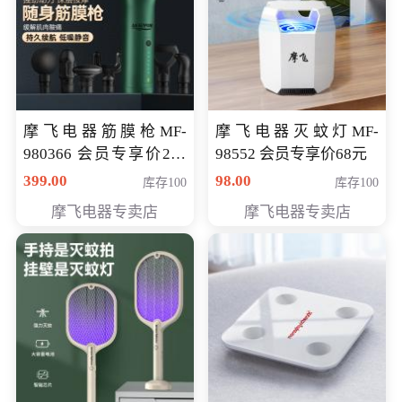
摩飞电器筋膜枪MF-
摩飞电器灭蚊灯MF-
980366 会员专享价299
98552 会员专享价68元
元
399.00
98.00
库存100
库存100
摩飞电器专卖店
摩飞电器专卖店