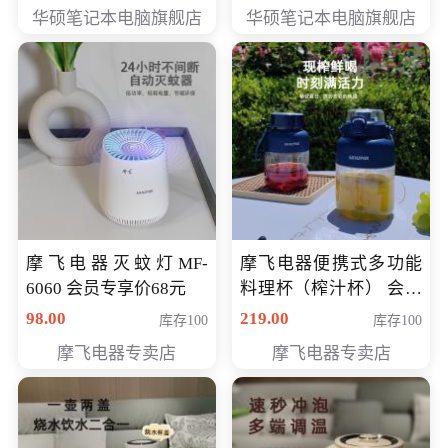
员专享价6898元
员专享价6998元
华硕笔记本电脑旗舰店
华硕笔记本电脑旗舰店
摩飞电器灭蚊灯MF-
摩飞电器便携式多功能
6060 会员专享价68元
料理杯（榨汁杯） 会员
专享价118元
98.00
219.00
库存100
库存100
摩飞电器专卖店
摩飞电器专卖店