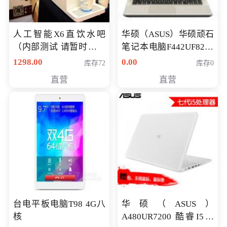
人工智能X6直饮水吧
华硕（ASUS）华硕顽石
（内部测试 请暂时不要
笔记本电脑F442UF8250
购买）
八代独显轻薄办公商务
1298.00
0.00
库存72
库存0
游戏笔记本 火爆推荐
直营
直营
台电平板电脑T98 4G八
华硕（ASUS）
核
A480UR7200 酷睿I5超