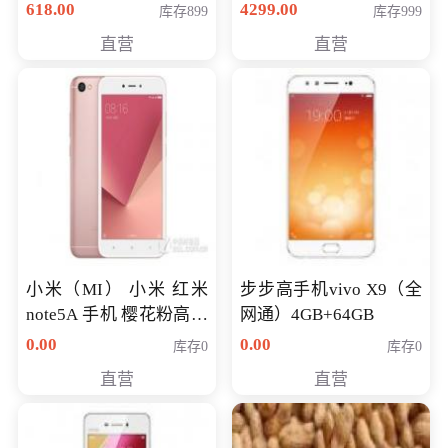
薄学生办公游戏独显笔
618.00
4299.00
库存899
库存999
记本电脑 金色 I5-7200
直营
直营
NV930-2G独
小米（MI） 小米 红米
步步高手机vivo X9（全
note5A 手机 樱花粉高配
网通）4GB+64GB
版 全网通(3G+32G)
0.00
0.00
库存0
库存0
直营
直营