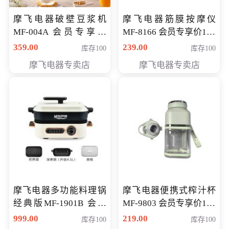
摩飞电器破壁豆浆机
摩飞电器筋膜按摩仪
MF-004A 会员专享价
MF-8166 会员专享价168
168元
元
359.00
239.00
库存100
库存100
摩飞电器专卖店
摩飞电器专卖店
摩飞电器多功能料理锅
摩飞电器便携式榨汁杯
经典版MF-1901B 会员
MF-9803 会员专享价138
专享价399元
元
999.00
219.00
库存100
库存100