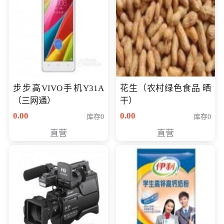
步步高VIVO手机Y31A
花生（农村绿色食品 晒
（三网通）
干）
0.00
0.00
库存0
库存0
直营
直营