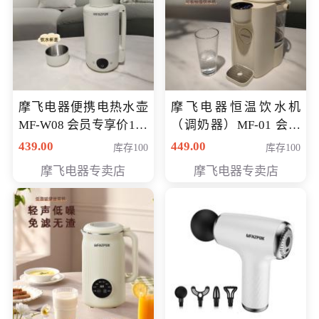
摩飞电器便携电热水壶
摩飞电器恒温饮水机
MF-W08 会员专享价198
（调奶器）MF-01 会员
元
专享价366元
439.00
449.00
库存100
库存100
摩飞电器专卖店
摩飞电器专卖店