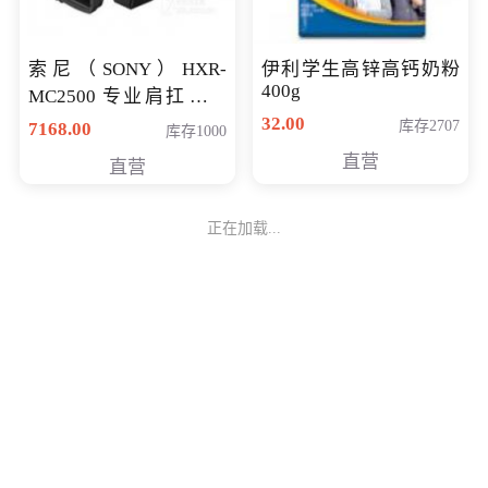
索尼（SONY）HXR-
伊利学生高锌高钙奶粉
400g
MC2500 专业肩扛式存
储卡全高清摄录一体机
32.00
库存2707
7168.00
库存1000
婚庆 直播 团拜会 专业高
直营
直营
清入门级摄像机
正在加载...