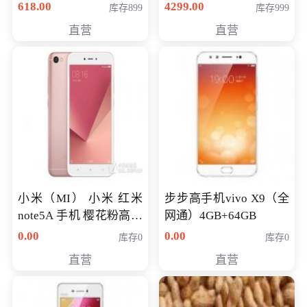
薄学生办公游戏独显笔
618.00
4299.00
库存899
库存999
记本电脑 金色 I5-7200
直营
直营
NV930-2G独
小米（MI） 小米 红米
步步高手机vivo X9（全
note5A 手机 樱花粉高配
网通）4GB+64GB
版 全网通(3G+32G)
0.00
0.00
库存0
库存0
直营
直营