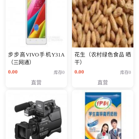
步步高VIVO手机Y31A
花生（农村绿色食品 晒
（三网通）
干）
0.00
0.00
库存0
库存0
直营
直营