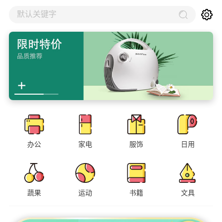
默认关键字
办公
家电
服饰
日用
蔬果
运动
书籍
文具