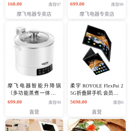
（智能升降养生锅） 会
168.00
699.00
库存97
库存99
员专享价399元
摩飞电器专卖店
摩飞电器专卖店
摩飞电器智能升降锅
柔宇 ROYOLE FlexPai 2
（多功能蒸煮一体锅）
5G折叠屏手机 会员专享
（智能升降养生锅） 会
购买价格 4998元
699.00
5698.00
库存99
库存0
员专享价399元
直营
直营