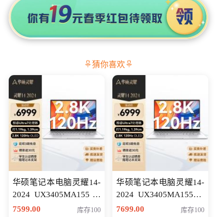
猜你喜欢
华硕笔记本电脑灵耀14-
华硕笔记本电脑灵耀14-
2024 UX3405MA155冰
2024 UX3405MA155夜
川银 oled 智慧轻薄本 会
空蓝 oled 智慧轻薄本 会
7599.00
7699.00
库存100
库存100