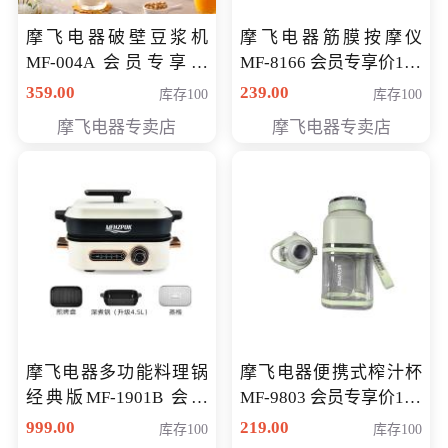
摩飞电器破壁豆浆机
摩飞电器筋膜按摩仪
MF-004A 会员专享价
MF-8166 会员专享价168
168元
元
359.00
239.00
库存100
库存100
摩飞电器专卖店
摩飞电器专卖店
摩飞电器多功能料理锅
摩飞电器便携式榨汁杯
经典版MF-1901B 会员
MF-9803 会员专享价138
专享价399元
元
999.00
219.00
库存100
库存100