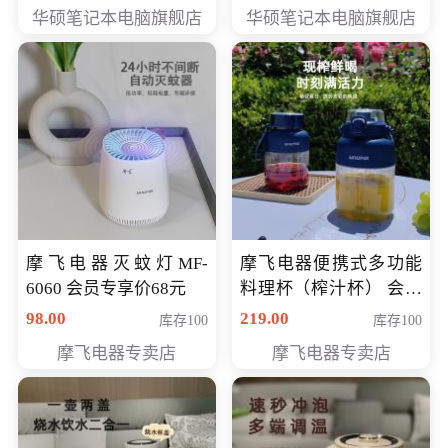
员专享价6898元
员专享价6998元
华硕笔记本电脑旗舰店
华硕笔记本电脑旗舰店
摩飞电器灭蚊灯MF-
摩飞电器便携式多功能
6060 会员专享价68元
料理杯（榨汁杯） 会员
专享价118元
98.00
219.00
库存100
库存100
摩飞电器专卖店
摩飞电器专卖店