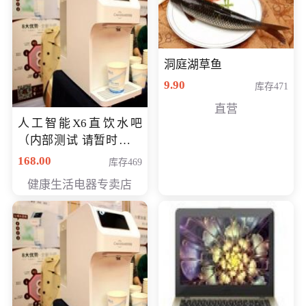
洞庭湖草鱼
9.90
库存471
直营
人工智能X6直饮水吧
（内部测试 请暂时不要
购买）
168.00
库存469
健康生活电器专卖店