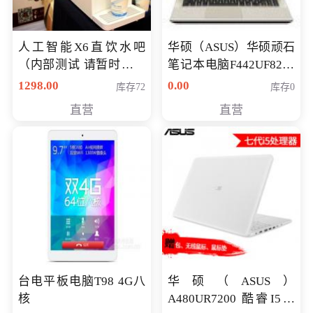
人工智能X6直饮水吧
华硕（ASUS）华硕顽石
（内部测试 请暂时不要
笔记本电脑F442UF8250
购买）
八代独显轻薄办公商务
1298.00
0.00
库存72
库存0
游戏笔记本 火爆推荐
直营
直营
台电平板电脑T98 4G八
华硕（ASUS）
核
A480UR7200 酷睿I5超