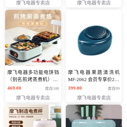
摩飞电器专卖店
摩飞电器专卖店
摩飞电器多功能电饼铛
摩飞电器果蔬清洗机
（别名煎烤蒸煮机） 型
MF-2062 会员专享价268
号MF-8888B 会员专享
元
469.00
399.00
库存100
库存99
价389元
摩飞电器专卖店
摩飞电器专卖店