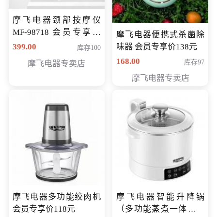
摩飞电器颈部按摩仪
MF-98718 会员专享价
摩飞电器便携式杀菌除
299元
399.00
味器 会员专享价138元
库存100
168.00
库存97
摩飞电器专卖店
摩飞电器专卖店
摩飞电器多功能绞肉机
摩飞电器智能升降锅
会员专享价118元
（多功能蒸煮一体锅）