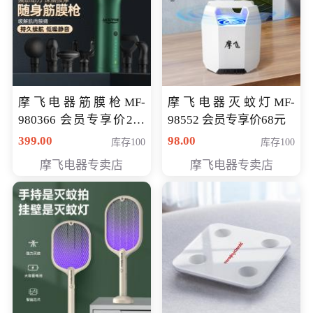
摩飞电器筋膜枪MF-
摩飞电器灭蚊灯MF-
980366 会员专享价299
98552 会员专享价68元
元
399.00
98.00
库存100
库存100
摩飞电器专卖店
摩飞电器专卖店