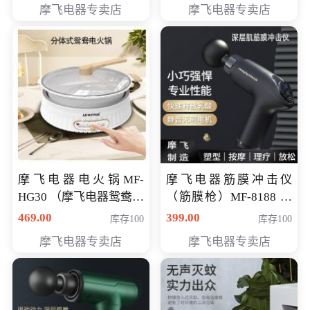
摩飞电器专卖店
摩飞电器专卖店
摩飞电器电火锅MF-
摩飞电器筋膜冲击仪
HG30 （摩飞电器鸳鸯锅
（筋膜枪）MF-8188 会
MF-HG30 ） 会员专享价
员专享价268元
469.00
399.00
库存100
库存100
319元
摩飞电器专卖店
摩飞电器专卖店